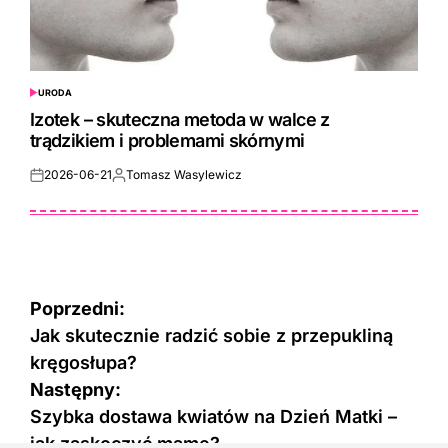
URODA
POSTED
IN
Izotek – skuteczna metoda w walce z
trądzikiem i problemami skórnymi
2026-06-21
Tomasz Wasylewicz
Posted
Posted
on
by
Nawigacja
Poprzedni:
wpisu
Jak skutecznie radzić sobie z przepukliną
kręgosłupa?
Następny:
Szybka dostawa kwiatów na Dzień Matki –
jak zaskoczyć mamę?