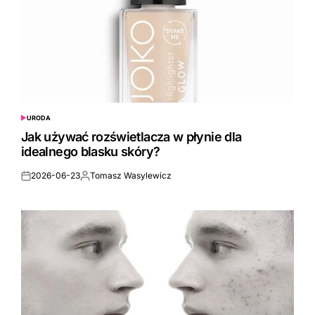
URODA
POSTED
IN
Jak używać rozświetlacza w płynie dla
idealnego blasku skóry?
2026-06-23
Tomasz Wasylewicz
Posted
Posted
on
by