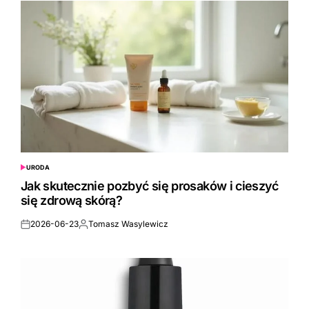
URODA
POSTED
IN
Jak skutecznie pozbyć się prosaków i cieszyć
się zdrową skórą?
2026-06-23
Tomasz Wasylewicz
Posted
Posted
on
by