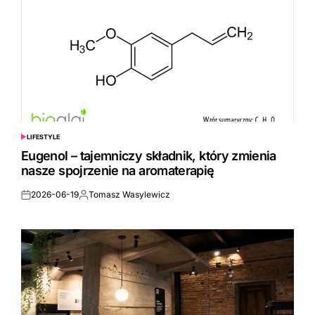
LIFESTYLE
POSTED
IN
Eugenol – tajemniczy składnik, który zmienia
nasze spojrzenie na aromaterapię
2026-06-19
Tomasz Wasylewicz
Posted
Posted
on
by