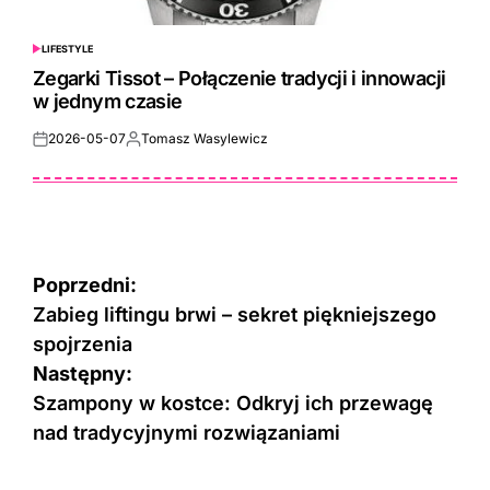
LIFESTYLE
POSTED
IN
Zegarki Tissot – Połączenie tradycji i innowacji
w jednym czasie
2026-05-07
Tomasz Wasylewicz
Posted
Posted
on
by
Nawigacja
Poprzedni:
wpisu
Zabieg liftingu brwi – sekret piękniejszego
spojrzenia
Następny:
Szampony w kostce: Odkryj ich przewagę
nad tradycyjnymi rozwiązaniami