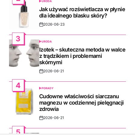
URODA
POSTED
IN
Jak używać rozświetlacza w płynie
dla idealnego blasku skóry?
2026-06-23
Post
Date
3
URODA
POSTED
IN
Izotek – skuteczna metoda w walce
z trądzikiem i problemami
skórnymi
2026-06-21
Post
Date
4
PORADY
POSTED
IN
Cudowne właściwości siarczanu
magnezu w codziennej pielęgnacji
zdrowia
2026-06-21
Post
Date
5
URODA