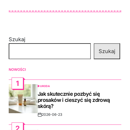
Szukaj
Szukaj
NOWOŚCI
1
URODA
POSTED
IN
Jak skutecznie pozbyć się
prosaków i cieszyć się zdrową
skórą?
2026-06-23
Post
Date
2