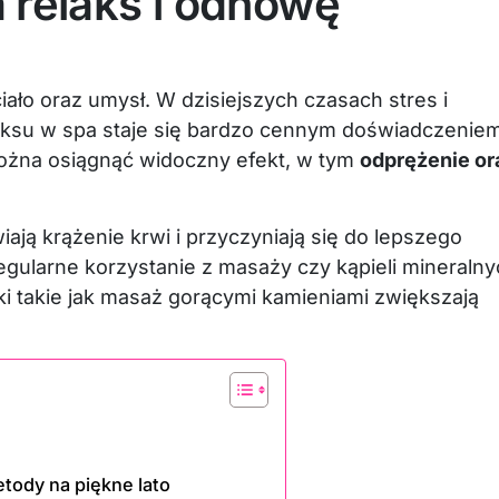
a relaks i odnowę
iało oraz umysł. W dzisiejszych czasach stres i
aksu w spa staje się bardzo cennym doświadczeniem
żna osiągnąć widoczny efekt, w tym
odprężenie or
ają krążenie krwi i przyczyniają się do lepszego
egularne korzystanie z masaży czy kąpieli mineraln
iki takie jak masaż gorącymi kamieniami zwiększają
etody na piękne lato