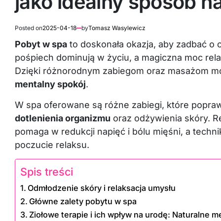
jako idealny sposób n
Posted on
2025-04-18
by
Tomasz Wasylewicz
Pobyt w spa
to doskonała okazja, aby zadbać o c
pośpiech dominują w życiu, a magiczna moc rel
Dzięki różnorodnym zabiegom oraz masażom mo
mentalny spokój
.
W spa oferowane są różne zabiegi, które poprawi
dotlenienia organizmu
oraz odżywienia skóry. R
pomaga w redukcji napięć i bólu mięśni, a techn
poczucie relaksu.
Spis treści
Odmłodzenie skóry i relaksacja umysłu
Główne zalety pobytu w spa
Ziołowe terapie i ich wpływ na urodę: Naturalne m