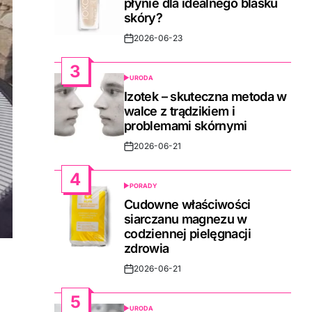
płynie dla idealnego blasku
skóry?
2026-06-23
Post
Date
3
URODA
POSTED
IN
Izotek – skuteczna metoda w
walce z trądzikiem i
problemami skórnymi
2026-06-21
Post
Date
4
PORADY
POSTED
IN
Cudowne właściwości
siarczanu magnezu w
codziennej pielęgnacji
zdrowia
2026-06-21
Post
Date
5
URODA
POSTED