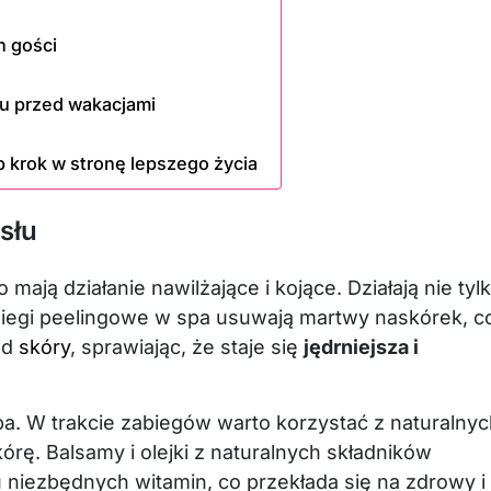
h gości
łu przed wakacjami
 krok w stronę lepszego życia
słu
ają działanie nawilżające i kojące. Działają nie tyl
biegi peelingowe w spa usuwają martwy naskórek, c
ąd
skóry
, sprawiając, że staje się
jędrniejsza i
a. W trakcie zabiegów warto korzystać z naturalnyc
rę. Balsamy i olejki z naturalnych składników
u niezbędnych witamin, co przekłada się na zdrowy i