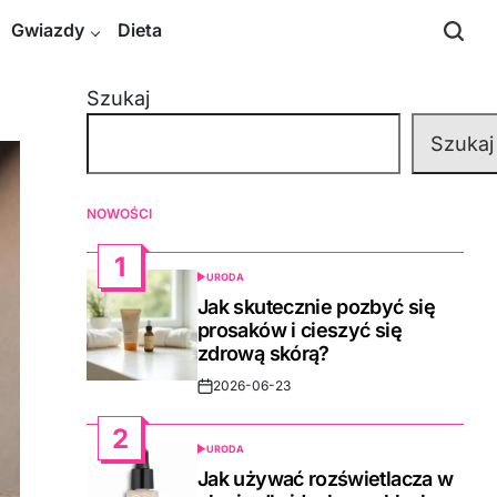
Gwiazdy
Dieta
Szukaj
Szukaj
NOWOŚCI
1
URODA
POSTED
IN
Jak skutecznie pozbyć się
prosaków i cieszyć się
zdrową skórą?
2026-06-23
Post
Date
2
URODA
POSTED
IN
Jak używać rozświetlacza w