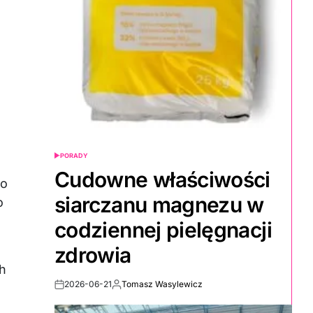
PORADY
POSTED
IN
Cudowne właściwości
ko
siarczanu magnezu w
o
codziennej pielęgnacji
zdrowia
h
2026-06-21
Tomasz Wasylewicz
Post
By:
Date