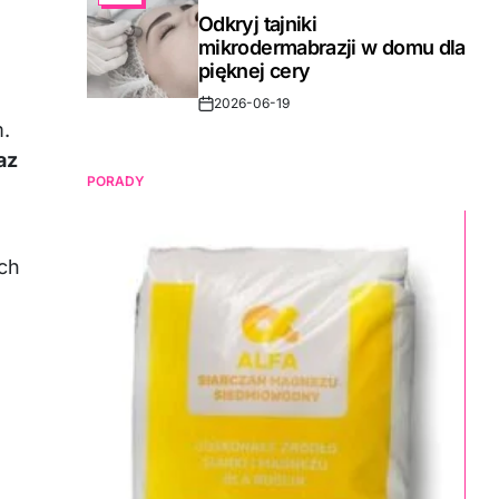
IN
Odkryj tajniki
mikrodermabrazji w domu dla
pięknej cery
2026-06-19
Post
.
Date
az
PORADY
ych