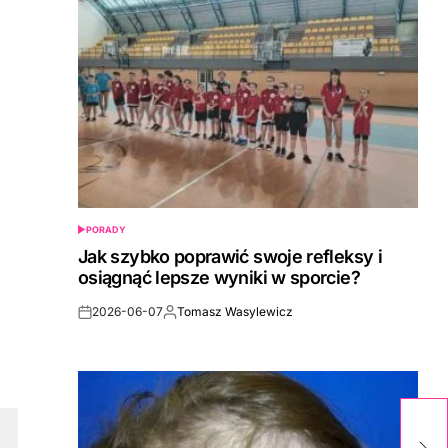
PORADY
POSTED
IN
Jak szybko poprawić swoje refleksy i
osiągnąć lepsze wyniki w sporcie?
2026-06-07
Tomasz Wasylewicz
Post
By:
Date
C