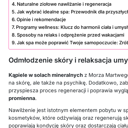
Naturalne ziołowe nawilżanie i regeneracja
Jak wybrać idealne spa: Przewodnik dla przyszłyc
Opinie i rekomendacje
Programy wellness: Klucz do harmonii ciała i umys
Sposoby na relaks i odprężenie przed wakacjami
Jak spa może poprawić Twoje samopoczucie: Zrób
Odmłodzenie skóry i relaksacja umy
Kąpiele w solach mineralnych
z Morza Martwego m
na skórę, ale także na psychikę. Dodatkowo, za
przyspiesza proces regeneracji i poprawia wygl
promienna
.
Nawilżenie jest istotnym elementem pobytu w sp
kosmetyków, które odżywiają oraz regenerują skó
poprawiają kondycję skóry oraz dostarczają ciał