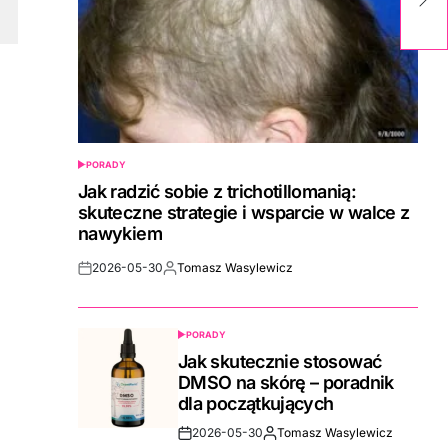
i
PORADY
POSTED
IN
Jak radzić sobie z trichotillomanią:
skuteczne strategie i wsparcie w walce z
nawykiem
2026-05-30
Tomasz Wasylewicz
Post
By:
Date
PORADY
POSTED
IN
Jak skutecznie stosować
DMSO na skórę – poradnik
dla początkujących
2026-05-30
Tomasz Wasylewicz
Post
By: