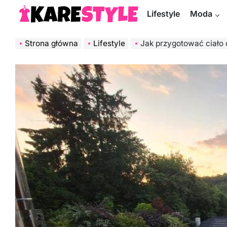
Skip
Lifestyle
Moda
to
KareStyle.pl
content
Strona główna
Lifestyle
Jak przygotować ciało do lata: