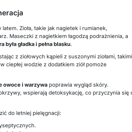
neracja
 latem. Zioła, takie jak nagietek i rumianek,
. Maseczki z nagietkiem łagodzą podrażnienia, a
a była gładka i pełna blasku
.
tając z ziołowych kąpieli z suszonymi ziołami, takim
 w ciepłej wodzie z dodatkiem ziół pomoże
że owoce i warzywa
poprawia wygląd skóry.
okrzywy, wspierają detoksykację, co przyczynia się 
ć do letniej pielęgnacji:
tyseptycznych.