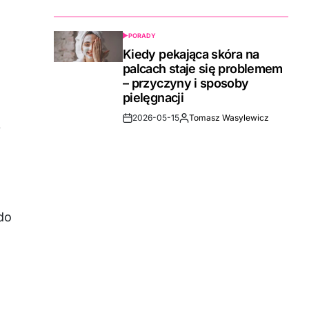
Date
PORADY
POSTED
IN
Kiedy pekająca skóra na
palcach staje się problemem
– przyczyny i sposoby
pielęgnacji
2026-05-15
Tomasz Wasylewicz
Post
By:
i
Date
do