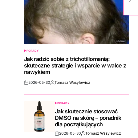
pa
PORADY
POSTED
IN
Jak radzić sobie z trichotillomanią:
skuteczne strategie i wsparcie w walce z
nawykiem
2026-05-30
Tomasz Wasylewicz
Post
By:
Date
PORADY
POSTED
IN
Jak skutecznie stosować
DMSO na skórę – poradnik
dla początkujących
2026-05-30
Tomasz Wasylewicz
Post
By: