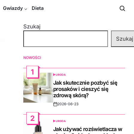
Gwiazdy
Dieta
Szukaj
Szukaj
NOWOŚCI
1
URODA
POSTED
IN
Jak skutecznie pozbyć się
prosaków i cieszyć się
zdrową skórą?
2026-06-23
Post
Date
2
URODA
POSTED
IN
Jak używać rozświetlacza w