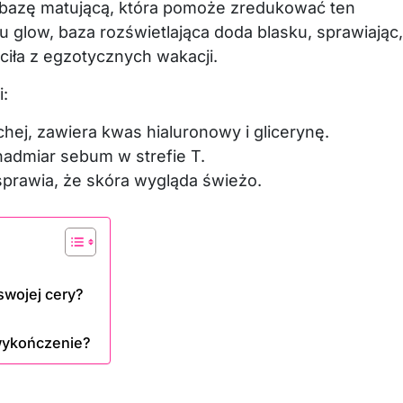
 w bazę matującą, która pomoże zredukować ten
tu glow, baza rozświetlająca doda blasku, sprawiając,
ciła z egzotycznych wakacji.
i:
chej, zawiera kwas hialuronowy i glicerynę.
admiar sebum w strefie T.
sprawia, że skóra wygląda świeżo.
swojej cery?
 wykończenie?