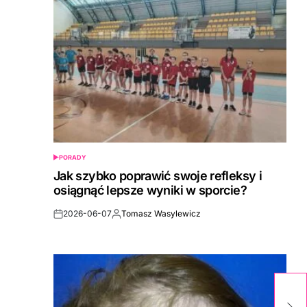
PORADY
POSTED
IN
Jak szybko poprawić swoje refleksy i
osiągnąć lepsze wyniki w sporcie?
2026-06-07
Tomasz Wasylewicz
Post
By:
Date
Sz