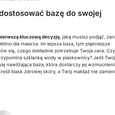
dostosować bazę do swojej
pierwszą kluczową decyzję
, jaką musisz podjąć, za
łótno dla malarza. Im lepsza baza, tym piękniejsze
nów się, czego dokładnie potrzebuje Twoja cera. Czy
przypomina szklankę wody w piaskownicy? Jeśli Two
ię nawilżająca baza, która dostarczy jej wzmocnieni
śli blask zdrowej skóry, a Twój makijaż nie zamien