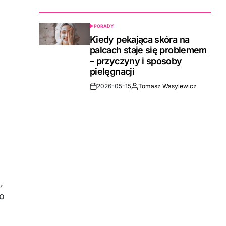
Date
PORADY
POSTED
IN
Kiedy pekająca skóra na
palcach staje się problemem
– przyczyny i sposoby
pielęgnacji
2026-05-15
Tomasz Wasylewicz
Post
By:
Date
,
o