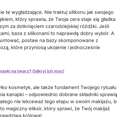
ie te wygładzające. Nie traktuj silikonu jak swojego
ikiem, który sprawia, że Twoja cera staje się gładka
zym za dotknięciem czarodziejskiej różdżki. Jeśli
ami, baza z silikonami to naprawdę dobry wybór. A
ię buntować, postaw na bazy skomponowane z
lozą, które przyniosą ukojenie i jednocześnie
maski na twarz? Odkryj ich moc!
tylko kosmetyk, ale także fundament Twojego rytuału
a kanapki – odpowiednio dobrane składniki sprawią
latego nie lekceważ tego etapu w swoim makijażu, b
to magiczny eliksir, który sprawi, że Twój makijaż
prawdziwa królowa!