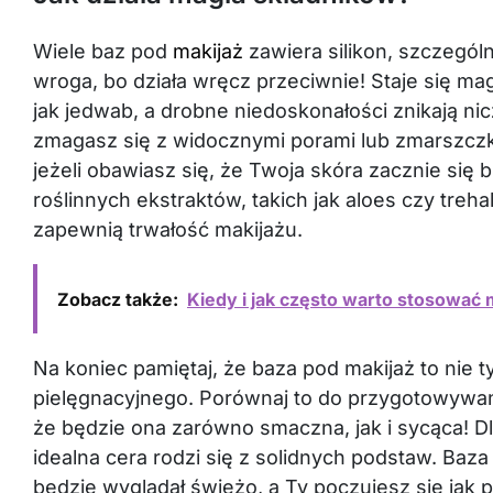
Wiele baz pod
makijaż
zawiera silikon, szczególn
wroga, bo działa wręcz przeciwnie! Staje się mag
jak jedwab, a drobne niedoskonałości znikają nic
zmagasz się z widocznymi porami lub zmarszczk
jeżeli obawiasz się, że Twoja skóra zacznie s
roślinnych ekstraktów, takich jak aloes czy treha
zapewnią trwałość makijażu.
Zobacz także:
Kiedy i jak często warto stosować 
Na koniec pamiętaj, że baza pod makijaż to nie 
pielęgnacyjnego. Porównaj to do przygotowywani
że będzie ona zarówno smaczna, jak i sycąca! D
idealna cera rodzi się z solidnych podstaw. Baza 
będzie wyglądał świeżo, a Ty poczujesz się jak 