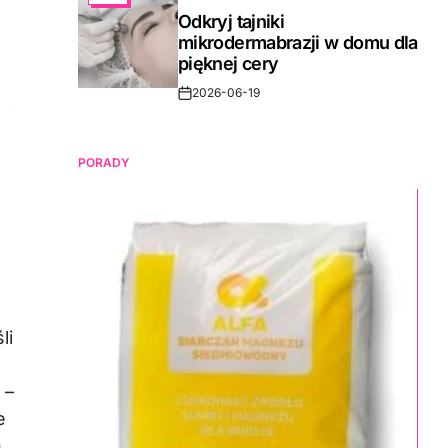
IN
Odkryj tajniki
mikrodermabrazji w domu dla
pięknej cery
2026-06-19
Post
Date
PORADY
li
 –
e
h