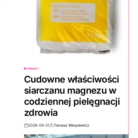
PORADY
POSTED
IN
Cudowne właściwości
siarczanu magnezu w
codziennej pielęgnacji
zdrowia
2026-06-21
Tomasz Wasylewicz
Post
By:
Date