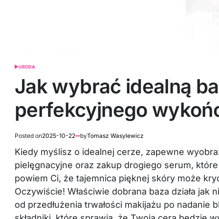
URODA
POSTED
IN
Jak wybrać idealną ba
perfekcyjnego wykoń
Posted on
2025-10-22
by
Tomasz Wasylewicz
Kiedy myślisz o idealnej cerze, zapewne wyobra
pielęgnacyjne oraz zakup drogiego serum, które o
powiem Ci, że tajemnica pięknej skóry może kryć 
Oczywiście! Właściwie dobrana baza działa jak ni
od przedłużenia trwałości makijażu po nadanie 
składniki, które sprawią, że Twoja cera będzie 