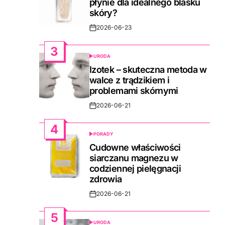
płynie dla idealnego blasku
skóry?
2026-06-23
Post
Date
3
URODA
POSTED
IN
Izotek – skuteczna metoda w
walce z trądzikiem i
problemami skórnymi
2026-06-21
Post
Date
4
PORADY
POSTED
IN
Cudowne właściwości
siarczanu magnezu w
codziennej pielęgnacji
zdrowia
2026-06-21
Post
Date
5
URODA
POSTED