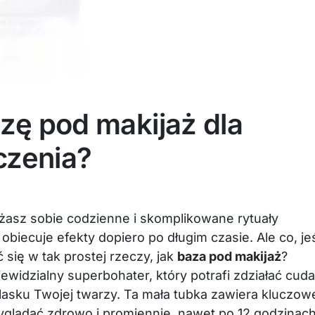
zę pod makijaż dla
czenia?
żasz sobie codzienne i skomplikowane rytuały
biecuje efekty dopiero po długim czasie. Ale co, jeś
się w tak prostej rzeczy, jak
baza pod makijaż
?
ewidzialny superbohater, który potrafi zdziałać cuda
blasku Twojej twarzy. Ta mała tubka zawiera kluczow
wyglądać zdrowo i promiennie, nawet po 12 godzinac