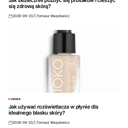
Jak skutecznie pozbyć się prosaków i cieszyć
się zdrową skórą?
2026-06-23
Tomasz Wasylewicz
Posted
Posted
on
by
URODA
POSTED
IN
Jak używać rozświetlacza w płynie dla
idealnego blasku skóry?
2026-06-23
Tomasz Wasylewicz
Posted
Posted