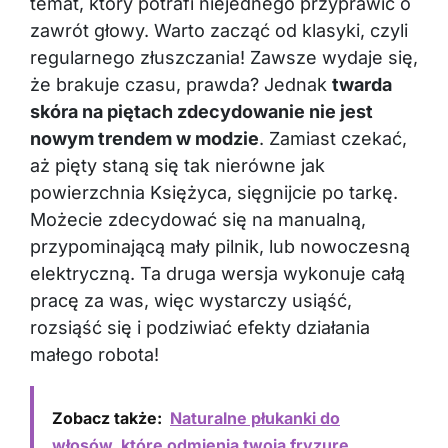
temat, który potrafi niejednego przyprawić o
zawrót głowy. Warto zacząć od klasyki, czyli
regularnego złuszczania! Zawsze wydaje się,
że brakuje czasu, prawda? Jednak
twarda
skóra na piętach zdecydowanie nie jest
nowym trendem w modzie
. Zamiast czekać,
aż pięty staną się tak nierówne jak
powierzchnia Księżyca, sięgnijcie po tarkę.
Możecie zdecydować się na manualną,
przypominającą mały pilnik, lub nowoczesną
elektryczną. Ta druga wersja wykonuje całą
pracę za was, więc wystarczy usiąść,
rozsiąść się i podziwiać efekty działania
małego robota!
Zobacz także:
Naturalne płukanki do
włosów, które odmienią twoją fryzurę