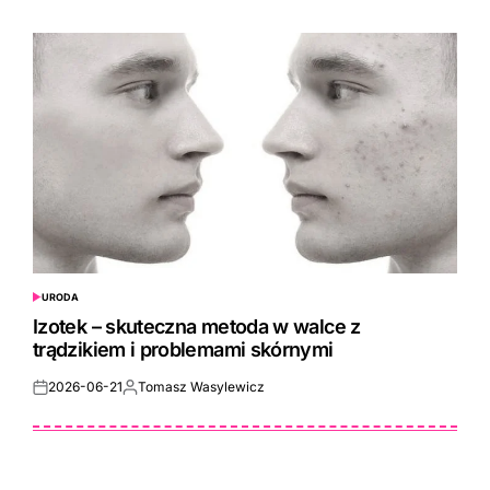
on
by
URODA
POSTED
IN
Izotek – skuteczna metoda w walce z
trądzikiem i problemami skórnymi
2026-06-21
Tomasz Wasylewicz
Posted
Posted
on
by