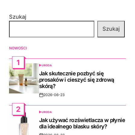
Szukaj
Szukaj
NOWOŚCI
1
URODA
POSTED
IN
Jak skutecznie pozbyć się
prosaków i cieszyć się zdrową
skórą?
2026-06-23
Post
Date
2
URODA
POSTED
IN
Jak używać rozświetlacza w płynie
dla idealnego blasku skóry?