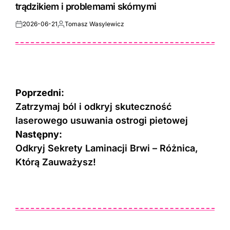
trądzikiem i problemami skórnymi
2026-06-21
Tomasz Wasylewicz
Posted
Posted
on
by
Nawigacja
Poprzedni:
wpisu
Zatrzymaj ból i odkryj skuteczność
laserowego usuwania ostrogi pietowej
Następny:
Odkryj Sekrety Laminacji Brwi – Różnica,
Którą Zauważysz!