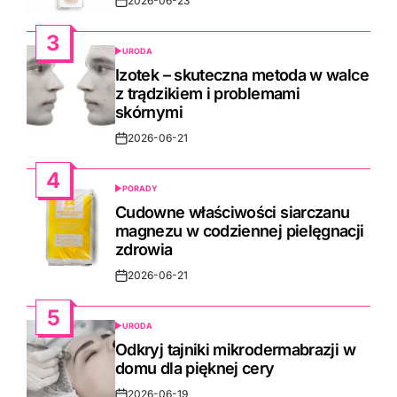
2026-06-23
Post
Date
3
URODA
POSTED
IN
Izotek – skuteczna metoda w walce
z trądzikiem i problemami
skórnymi
2026-06-21
Post
Date
4
PORADY
POSTED
IN
Cudowne właściwości siarczanu
magnezu w codziennej pielęgnacji
zdrowia
2026-06-21
Post
Date
5
URODA
POSTED
IN
Odkryj tajniki mikrodermabrazji w
domu dla pięknej cery
2026-06-19