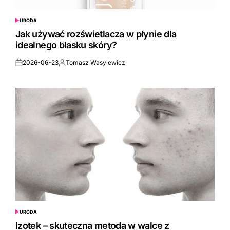
URODA
POSTED
IN
Jak używać rozświetlacza w płynie dla
idealnego blasku skóry?
2026-06-23
Tomasz Wasylewicz
Posted
Posted
on
by
URODA
POSTED
IN
Izotek – skuteczna metoda w walce z