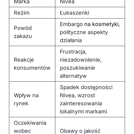
Marka
Nivea
Reżim
Łukaszenki
Embargo
na kosmetyki
,
Powód
polityczne aspekty
zakazu
działania
Frustracja,
Reakcje
niezadowolenie,
konsumentów
poszukiwanie
alternatyw
Spadek dostępności
Wpływ na
Nivea, wzrost
rynek
zainteresowania
lokalnymi markami
Oczekiwania
wobec
Obawy o jakość