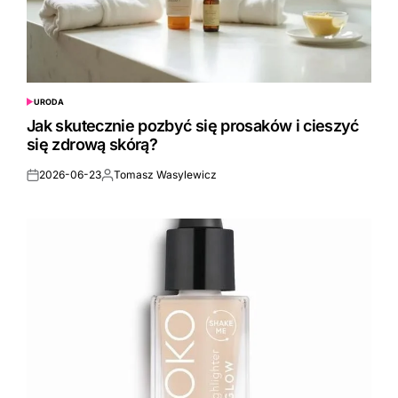
URODA
POSTED
IN
Jak skutecznie pozbyć się prosaków i cieszyć
się zdrową skórą?
2026-06-23
Tomasz Wasylewicz
Posted
Posted
on
by