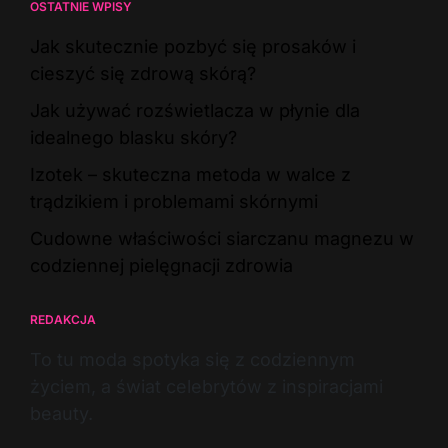
OSTATNIE WPISY
Jak skutecznie pozbyć się prosaków i
cieszyć się zdrową skórą?
Jak używać rozświetlacza w płynie dla
idealnego blasku skóry?
Izotek – skuteczna metoda w walce z
trądzikiem i problemami skórnymi
Cudowne właściwości siarczanu magnezu w
codziennej pielęgnacji zdrowia
REDAKCJA
To tu moda spotyka się z codziennym
życiem, a świat celebrytów z inspiracjami
beauty.