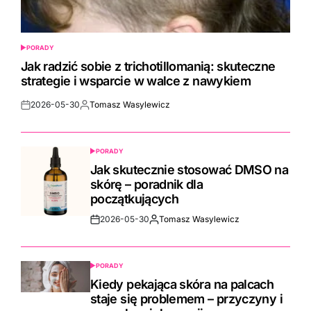
PORADY
POSTED
IN
Jak radzić sobie z trichotillomanią: skuteczne
strategie i wsparcie w walce z nawykiem
2026-05-30
Tomasz Wasylewicz
Post
By:
Date
PORADY
POSTED
IN
Jak skutecznie stosować DMSO na
skórę – poradnik dla
początkujących
2026-05-30
Tomasz Wasylewicz
Post
By:
Date
PORADY
POSTED
IN
Kiedy pekająca skóra na palcach
staje się problemem – przyczyny i