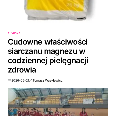
PORADY
POSTED
IN
Cudowne właściwości
siarczanu magnezu w
codziennej pielęgnacji
zdrowia
2026-06-21
Tomasz Wasylewicz
Post
By:
Date