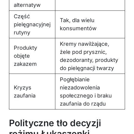
alternatyw
Część
Tak, dla wielu
pielęgnacyjnej
konsumentów
rutyny
Kremy nawilżające,
Produkty
żele pod prysznic,
objęte
dezodoranty, produkty
zakazem
do pielęgnacji twarzy
Pogłębianie
Kryzys
niezadowolenia
zaufania
społecznego i braku
zaufania do rządu
Polityczne tło decyzji
reżimu Łukaszenki