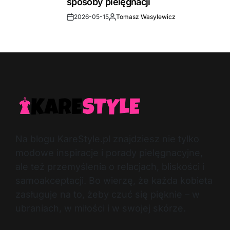
sposoby pielęgnacji
2026-05-15
Tomasz Wasylewicz
Post
By:
Date
Na blogu KareStyle.pl znajdziesz nie tylko
modowe inspiracje i porady pielęgnacyjne,
ale też przemyślenia o relacjach, bliskości i
samoakceptacji. Bo wierzę, że każda kobieta
zasługuje na to, żeby czuć się pięknie – w
ubraniach, w miłości i w swojej skórze.