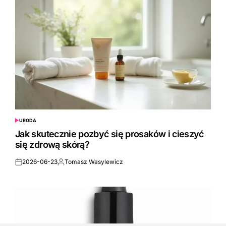
URODA
POSTED
IN
Jak skutecznie pozbyć się prosaków i cieszyć
się zdrową skórą?
2026-06-23
Tomasz Wasylewicz
Posted
Posted
on
by