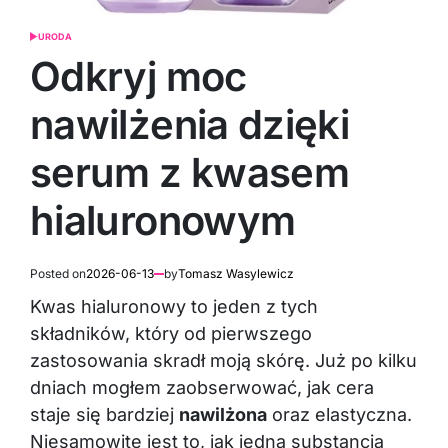
URODA
POSTED
IN
Odkryj moc
nawilżenia dzięki
serum z kwasem
hialuronowym
Posted on
2026-06-13
by
Tomasz Wasylewicz
Kwas hialuronowy to jeden z tych
składników, który od pierwszego
zastosowania skradł moją skórę. Już po kilku
dniach mogłem zaobserwować, jak cera
staje się bardziej
nawilżona
oraz elastyczna.
Niesamowite jest to, jak jedna substancja