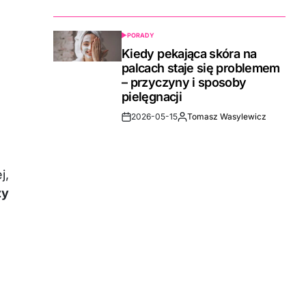
Date
PORADY
POSTED
IN
Kiedy pekająca skóra na
palcach staje się problemem
– przyczyny i sposoby
pielęgnacji
2026-05-15
Tomasz Wasylewicz
Post
By:
Date
h
j,
zy