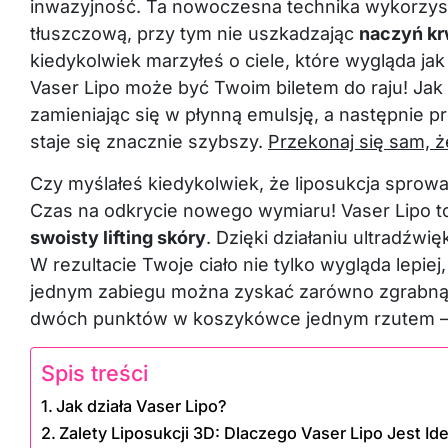
inwazyjność. Ta nowoczesna technika wykorzyst
tłuszczową, przy tym nie uszkadzając
naczyń kr
kiedykolwiek marzyłeś o ciele, które wygląda ja
Vaser Lipo może być Twoim biletem do raju! Jak
zamieniając się w płynną emulsję, a następnie 
staje się znacznie szybszy.
Przekonaj się sam, 
Czy myślałeś kiedykolwiek, że liposukcja sprow
Czas na odkrycie nowego wymiaru! Vaser Lipo to 
swoisty lifting skóry
. Dzięki działaniu ultradźwi
W rezultacie Twoje ciało nie tylko wygląda lepiej,
jednym zabiegu można zyskać zarówno zgrabną sy
dwóch punktów w koszykówce jednym rzutem – 
Spis treści
Jak działa Vaser Lipo?
Zalety Liposukcji 3D: Dlaczego Vaser Lipo Jest I