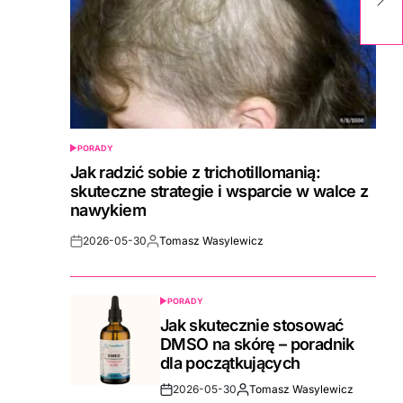
i 
PORADY
POSTED
IN
Jak radzić sobie z trichotillomanią:
skuteczne strategie i wsparcie w walce z
nawykiem
2026-05-30
Tomasz Wasylewicz
Post
By:
Date
PORADY
POSTED
IN
Jak skutecznie stosować
DMSO na skórę – poradnik
dla początkujących
2026-05-30
Tomasz Wasylewicz
Post
By: