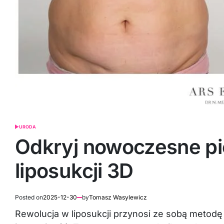
URODA
POSTED
IN
Odkryj nowoczesne pię
liposukcji 3D
Posted on
2025-12-30
by
Tomasz Wasylewicz
Rewolucja w liposukcji przynosi ze sobą metod