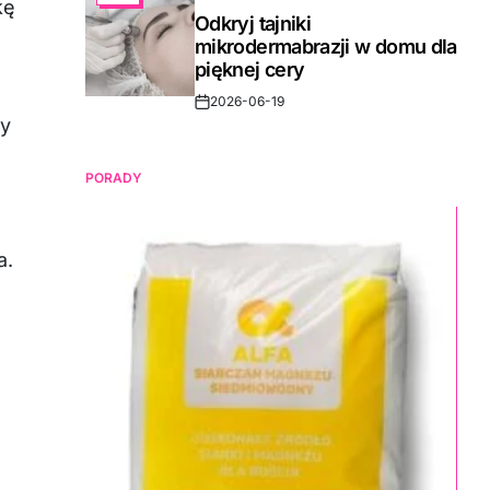
kę
IN
Odkryj tajniki
mikrodermabrazji w domu dla
pięknej cery
2026-06-19
Post
my
Date
PORADY
a.