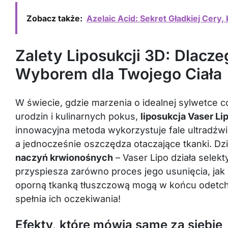
Zobacz także:
Azelaic Acid: Sekret Gładkiej Cery
Zalety Liposukcji 3D: Dlacze
Wyborem dla Twojego Ciała
W świecie, gdzie marzenia o idealnej sylwetce c
urodzin i kulinarnych pokus,
liposukcja Vaser Li
innowacyjna metoda wykorzystuje fale ultradźw
a jednocześnie oszczędza otaczające tkanki. Dz
naczyń krwionośnych
– Vaser Lipo działa selekt
przyspiesza zarówno proces jego usunięcia, jak 
oporną tkanką tłuszczową mogą w końcu odetchn
spełnia ich oczekiwania!
Efekty, które mówią same za siebie