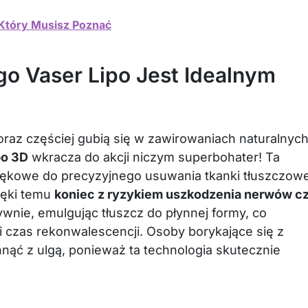
, Który Musisz Poznać
go Vaser Lipo Jest Idealnym
oraz częściej gubią się w zawirowaniach naturalnyc
po 3D
wkracza do akcji niczym superbohater! Ta
iękowe do precyzyjnego usuwania tkanki tłuszczowe
ięki temu
koniec z ryzykiem uszkodzenia nerwów c
ywnie, emulgując tłuszcz do płynnej formy, co
i czas rekonwalescencji. Osoby borykające się z
ąć z ulgą, ponieważ ta technologia skutecznie