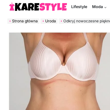
Skip
Lifestyle
Moda
to
KareStyle.pl
content
Strona główna
Uroda
Odkryj nowoczesne piękno: