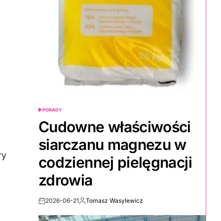
PORADY
POSTED
IN
Cudowne właściwości
siarczanu magnezu w
ry
codziennej pielęgnacji
zdrowia
2026-06-21
Tomasz Wasylewicz
Post
By:
Date