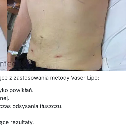
nące z zastosowania metody Vaser Lipo:
yko powikłań.
nej.
czas odsysania tłuszczu.
ce rezultaty.