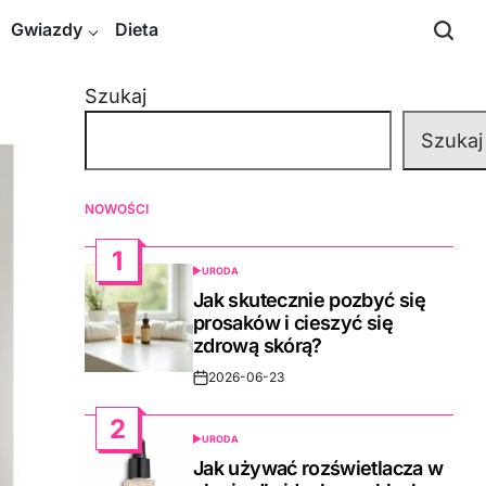
Gwiazdy
Dieta
Szukaj
Szukaj
NOWOŚCI
1
URODA
POSTED
IN
Jak skutecznie pozbyć się
prosaków i cieszyć się
zdrową skórą?
2026-06-23
Post
Date
2
URODA
POSTED
IN
Jak używać rozświetlacza w