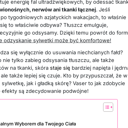
uje energię fal ultradźwiękowych, by odessać tkan
wionośnych, nerwów ani tkanki łącznej
. Jeśli
k po tygodniowych azjatyckich wakacjach, to właśnie
 się to właściwie odbywa? Tłuszcz emulguje,
precyzyjnie go odsysamy. Dzięki temu powrót do for
że odzyskanie sylwetki może być komfortowe!
adza się wyłącznie do usuwania niechcianych fałd?
nie tylko zabieg odsysania tłuszczu, ale także
ęków na tkanki, skóra
staje się
bardziej napięta i jędrn
 ale także lepiej się czuje. Kto by przypuszczał, że w
lwetkę, jak i gładką skórę? Vaser to jak zdobycie
efekty są zdecydowanie podwójne!
dealnym Wyborem dla Twojego Ciała