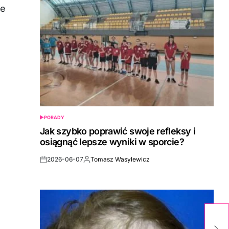
ie
PORADY
POSTED
IN
Jak szybko poprawić swoje refleksy i
osiągnąć lepsze wyniki w sporcie?
2026-06-07
Tomasz Wasylewicz
Post
By:
Date
G