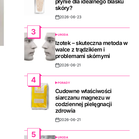
płynie dla idealnego blasku
skóry?
2026-06-23
Post
Date
3
URODA
POSTED
IN
Izotek – skuteczna metoda w
walce z trądzikiem i
problemami skórnymi
2026-06-21
Post
Date
4
PORADY
POSTED
IN
Cudowne właściwości
siarczanu magnezu w
codziennej pielęgnacji
zdrowia
2026-06-21
Post
Date
5
URODA
POSTED