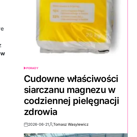
we
%
z
 w
PORADY
POSTED
IN
Cudowne właściwości
siarczanu magnezu w
codziennej pielęgnacji
zdrowia
2026-06-21
Tomasz Wasylewicz
Post
By:
Date