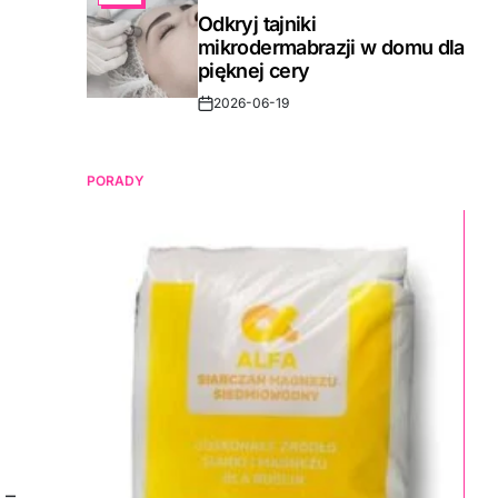
IN
Odkryj tajniki
mikrodermabrazji w domu dla
pięknej cery
2026-06-19
Post
Date
PORADY
 –