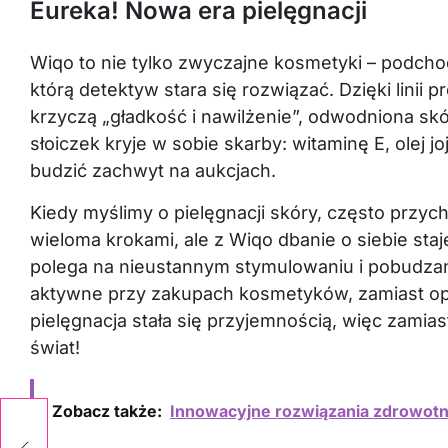
Eureka! Nowa era pielęgnacji
Wiqo to nie tylko zwyczajne kosmetyki – podchod
którą detektyw stara się rozwiązać. Dzięki lini
krzyczą „gładkość i nawilżenie”, odwodniona s
słoiczek kryje w sobie skarby: witaminę E, olej 
budzić zachwyt na aukcjach.
Kiedy myślimy o pielęgnacji skóry, często przyc
wieloma krokami, ale z Wiqo dbanie o siebie staje
polega na nieustannym stymulowaniu i pobudzaniu
aktywne przy zakupach kosmetyków, zamiast op
pielęgnacja stała się przyjemnością, więc zami
świat!
Zobacz także:
Innowacyjne rozwiązania zdrowotne
ie