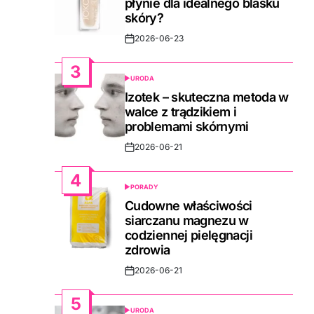
płynie dla idealnego blasku
skóry?
2026-06-23
Post
Date
3
URODA
POSTED
IN
Izotek – skuteczna metoda w
walce z trądzikiem i
problemami skórnymi
2026-06-21
Post
Date
4
PORADY
POSTED
IN
Cudowne właściwości
siarczanu magnezu w
codziennej pielęgnacji
zdrowia
2026-06-21
Post
Date
5
URODA
POSTED