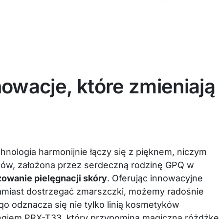
nowacje, które zmieniają
hnologia harmonijnie łączy się z pięknem, niczym
ków, założona przez serdeczną rodzinę GPQ w
owanie pielęgnacji skóry
. Oferując innowacyjne
 zamiast dostrzegać zmarszczki, możemy radośnie
o odznacza się nie tylko linią kosmetyków
ngiem PRX-T33, który przypomina magiczną różdżkę