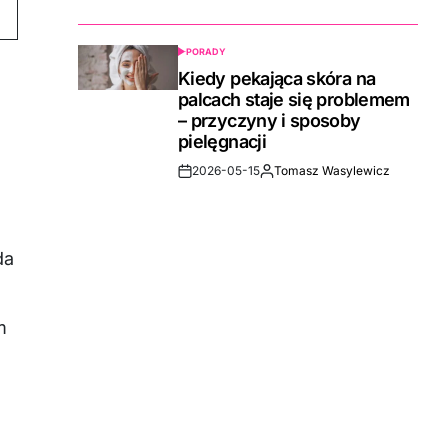
Date
PORADY
POSTED
IN
Kiedy pekająca skóra na
palcach staje się problemem
– przyczyny i sposoby
pielęgnacji
2026-05-15
Tomasz Wasylewicz
Post
By:
Date
da
m