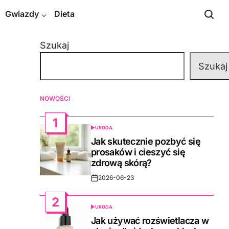
Gwiazdy
Dieta
Szukaj
Szukaj
NOWOŚCI
1
URODA
POSTED
IN
Jak skutecznie pozbyć się
prosaków i cieszyć się
zdrową skórą?
2026-06-23
Post
Date
2
URODA
POSTED
IN
Jak używać rozświetlacza w