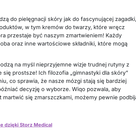
zą do pielęgnacji skóry jak do fascynującej zagadki
i produktów, w tym kremów do twarzy, które wręcz
kóra przestaje być naszym zmartwieniem! Każdy
jojoba oraz inne wartościowe składniki, które mogą
hodzą na myśl nieprzyjemne wizje trudnej rutyny z
 się prostsze! Ich filozofia „gimnastyki dla skóry”
, co sprawia, że nasze mózgi stają się bardziej
óźniać decyzję o wyborze. Wiqo pozwala, aby
ast martwić się zmarszczkami, możemy pewnie podbij
 dzięki Storz Medical