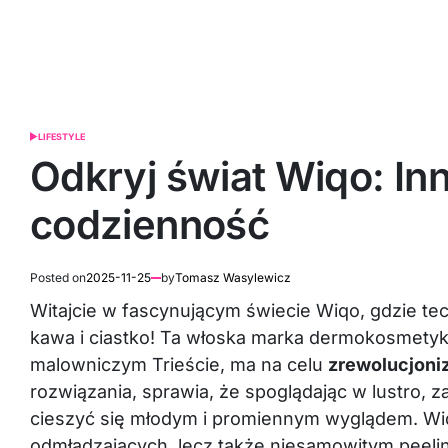
LIFESTYLE
POSTED
IN
Odkryj świat Wiqo: In
codzienność
Posted on
2025-11-25
by
Tomasz Wasylewicz
Witajcie w fascynującym świecie Wiqo, gdzie tec
kawa i ciastko! Ta włoska marka dermokosmety
malowniczym Trieście, ma na celu
zrewolucjoniz
rozwiązania, sprawia, że spoglądając w lustro,
cieszyć się młodym i promiennym wyglądem. Wiq
odmładzających, lecz także niesamowitym peeli