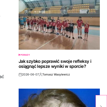
,
PORADY
POSTED
IN
Jak szybko poprawić swoje refleksy i
osiągnąć lepsze wyniki w sporcie?
2026-06-07
Tomasz Wasylewicz
ać
Post
By:
Date
O
ci