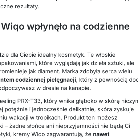
czne rezultaty.
k Wiqo wpłynęło na codzienne
zie dla Ciebie idealny kosmetyk. Te włoskie
pakowaniami, które wyglądają jak dzieła sztuki, ale
promienieje jak diament. Marka zdobyła serca wielu
ntem codziennej pielęgnacji
, który z pewnością do
odpoczywasz w dresie na kanapie.
peeling PRX-T33, który wnika głęboko w skórę niczy
ej potężnie i jednocześnie delikatnie, skóra zyskuje
niu wakacji w tropikach. Produkt ten możesz
 – żadne słońce ani nieprzyjemności nie będą Ci
etyki, kremy Wiqo zagwarantują, że
nawet