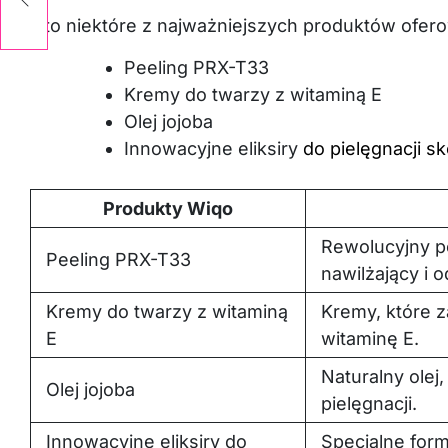
y
Oto niektóre z najważniejszych produktów ofer
Peeling PRX-T33
Kremy do twarzy z witaminą E
Olej jojoba
Innowacyjne eliksiry
do
pielęgnacji s
Produkty Wiqo
Rewolucyjny p
Peeling PRX-T33
nawilżający i 
Kremy do twarzy z witaminą
Kremy, które z
E
witaminę E.
Naturalny olej
Olej jojoba
pielęgnacji.
Innowacyjne eliksiry do
Specjalne form