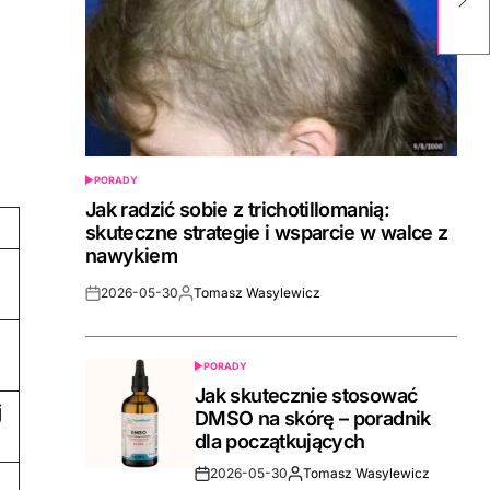
wy
PORADY
POSTED
IN
Jak radzić sobie z trichotillomanią:
skuteczne strategie i wsparcie w walce z
nawykiem
2026-05-30
Tomasz Wasylewicz
Post
By:
Date
PORADY
POSTED
IN
Jak skutecznie stosować
j
DMSO na skórę – poradnik
dla początkujących
2026-05-30
Tomasz Wasylewicz
Post
By: