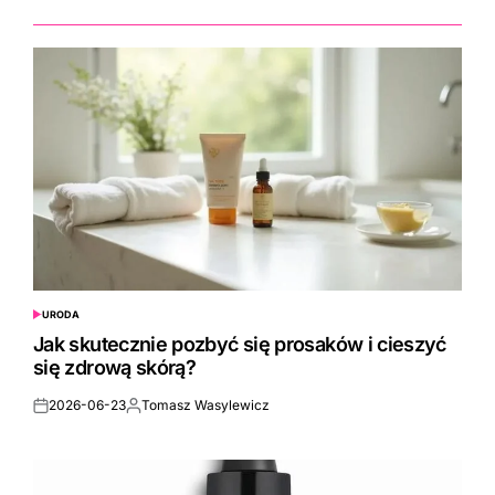
URODA
POSTED
IN
Jak skutecznie pozbyć się prosaków i cieszyć
się zdrową skórą?
2026-06-23
Tomasz Wasylewicz
Posted
Posted
on
by