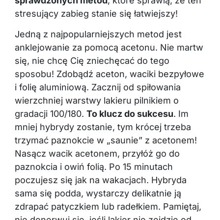
sprawdzonych metod
, które sprawią, że ten
stresujący zabieg stanie się łatwiejszy!
Jedną z najpopularniejszych metod jest
anklejowanie za pomocą acetonu. Nie martw
się, nie chcę Cię zniechęcać do tego
sposobu! Zdobądź aceton, waciki bezpyłowe
i folię aluminiową. Zacznij od spiłowania
wierzchniej warstwy lakieru pilnikiem o
gradacji 100/180.
To klucz do sukcesu
. Im
mniej hybrydy zostanie, tym krócej trzeba
trzymać paznokcie w „saunie” z acetonem!
Nasącz wacik acetonem, przyłóż go do
paznokcia i owiń folią. Po 15 minutach
poczujesz się jak na wakacjach. Hybryda
sama się podda, wystarczy delikatnie ją
zdrapać patyczkiem lub radełkiem. Pamiętaj,
nie denerwuj się, jeśli lakier nie zejdzie od