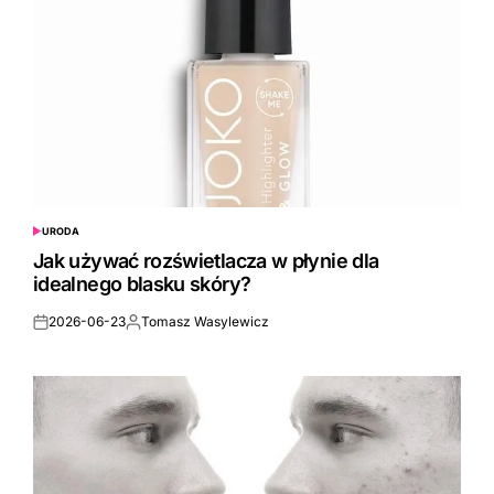
URODA
POSTED
IN
Jak używać rozświetlacza w płynie dla
idealnego blasku skóry?
2026-06-23
Tomasz Wasylewicz
Posted
Posted
on
by