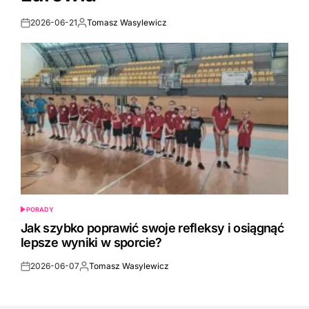
2026-06-21
Tomasz Wasylewicz
Post
By:
Date
PORADY
POSTED
IN
Jak szybko poprawić swoje refleksy i osiągnąć
lepsze wyniki w sporcie?
2026-06-07
Tomasz Wasylewicz
Post
By:
Date