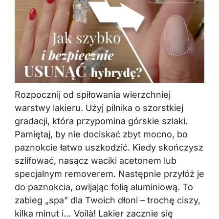
Rozpocznij od spiłowania wierzchniej
warstwy lakieru. Użyj pilnika o szorstkiej
gradacji, która przypomina górskie szlaki.
Pamiętaj, by nie dociskać zbyt mocno, bo
paznokcie łatwo uszkodzić. Kiedy skończysz
szlifować, nasącz waciki acetonem lub
specjalnym removerem. Następnie przyłóż je
do paznokcia, owijając folią aluminiową. To
zabieg „spa” dla Twoich dłoni – trochę ciszy,
kilka minut i… Voilà! Lakier zacznie się