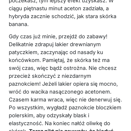
poczekasz, tym lepszy efekt uzyskasz. W
ciągu piętnastu minut aceton zadziała, a
hybryda zacznie schodzić, jak stara skórka
banana.
Gdy czas już minie, przejdź do zabawy!
Delikatnie zdrapuj lakier drewnianym
patyczkiem, zaczynając od nasady ku
końcówkom. Pamiętaj, że skórka też ma
swój czas, więc bądź ostrożna. Nie chcesz
przecież skończyć z niezdarnym
paznokciem! Jeżeli lakier opiera się mocno,
wróć do wacika nasączonego acetonem.
Czasem karma wraca, więc nie denerwuj się.
Po wszystkim, wygładź paznokcie bloczkiem
polerskim, aby odzyskały blask i
elastyczność. Na koniec nałóż oliwkę do