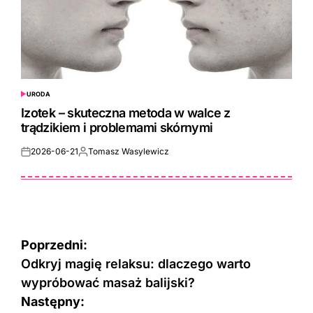
URODA
POSTED
IN
Izotek – skuteczna metoda w walce z
trądzikiem i problemami skórnymi
2026-06-21
Tomasz Wasylewicz
Posted
Posted
on
by
Nawigacja
Poprzedni:
wpisu
Odkryj magię relaksu: dlaczego warto
wypróbować masaż balijski?
Następny: