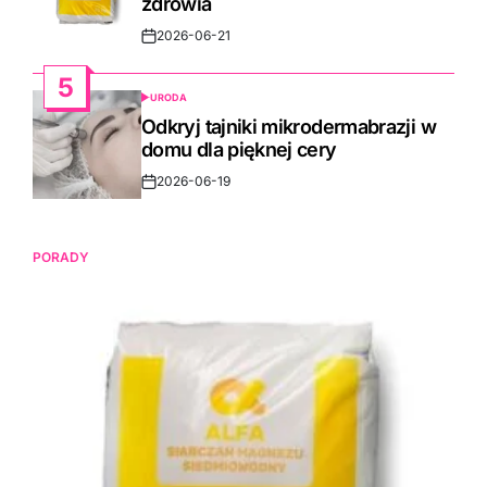
zdrowia
2026-06-21
Post
Date
5
URODA
POSTED
IN
Odkryj tajniki mikrodermabrazji w
domu dla pięknej cery
2026-06-19
Post
Date
PORADY