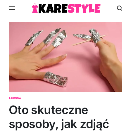
Skip
to
KareStyle.pl
content
URODA
POSTED
IN
Oto skuteczne
sposoby, jak zdjąć