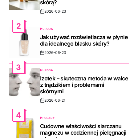
skórą?
2026-06-23
Post
Date
2
URODA
POSTED
IN
Jak używać rozświetlacza w płynie
dla idealnego blasku skóry?
2026-06-23
Post
Date
3
URODA
POSTED
IN
Izotek – skuteczna metoda w walce
z trądzikiem i problemami
skórnymi
2026-06-21
Post
Date
4
PORADY
POSTED
IN
Cudowne właściwości siarczanu
magnezu w codziennej pielęgnacji