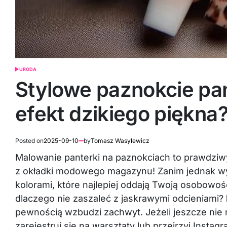
URODA
POSTED
IN
Stylowe paznokcie pan
efekt dzikiego piękna
Posted on
2025-09-10
by
Tomasz Wasylewicz
Malowanie panterki na paznokciach to prawdziwy 
z okładki modowego magazynu! Zanim jednak w
kolorami, które najlepiej oddają Twoją osobowość
dlaczego nie zaszaleć z jaskrawymi odcieniami?
pewnością wzbudzi zachwyt. Jeżeli jeszcze nie
zarejestruj się na warsztaty lub przejrzyj Instagr