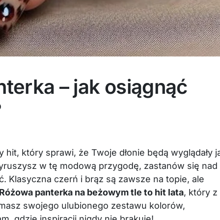
terka – jak osiągnąć
?
hit, który sprawi, że Twoje dłonie będą wyglądały j
yruszysz w tę modową przygodę, zastanów się nad
. Klasyczna czerń i brąz są zawsze na topie, ale
Różowa panterka na beżowym tle to hit lata
, który z
 masz swojego ulubionego zestawu kolorów,
am, gdzie inspiracji nigdy nie brakuje!