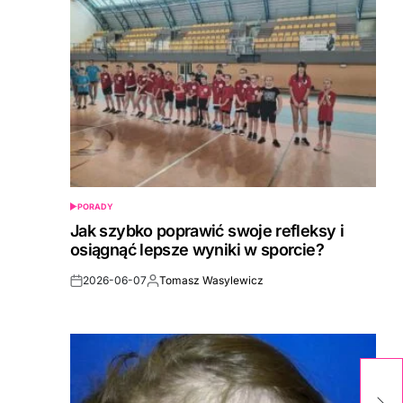
PORADY
POSTED
IN
Jak szybko poprawić swoje refleksy i
osiągnąć lepsze wyniki w sporcie?
2026-06-07
Tomasz Wasylewicz
Post
By:
Date
J
p