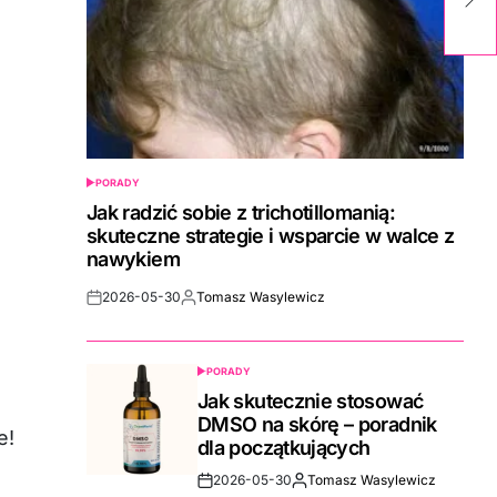
p
PORADY
POSTED
IN
Jak radzić sobie z trichotillomanią:
skuteczne strategie i wsparcie w walce z
nawykiem
2026-05-30
Tomasz Wasylewicz
Post
By:
Date
PORADY
POSTED
IN
Jak skutecznie stosować
DMSO na skórę – poradnik
e!
dla początkujących
2026-05-30
Tomasz Wasylewicz
Post
By: