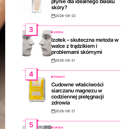
płynie dla idealnego blasku
skóry?
2026-06-23
Post
Date
3
URODA
POSTED
IN
Izotek – skuteczna metoda w
walce z trądzikiem i
problemami skórnymi
2026-06-21
Post
Date
4
PORADY
POSTED
IN
Cudowne właściwości
siarczanu magnezu w
codziennej pielęgnacji
zdrowia
2026-06-21
Post
Date
5
URODA
POSTED