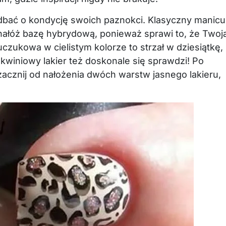
zadbać o kondycję swoich paznokci. Klasyczny manicu
i nałóż bazę hybrydową, ponieważ sprawi to, że Twoj
uczukowa w cielistym kolorze to strzał w dziesiątkę,
oskwiniowy lakier też doskonale się sprawdzi! Po
acznij od nałożenia dwóch warstw jasnego lakieru,