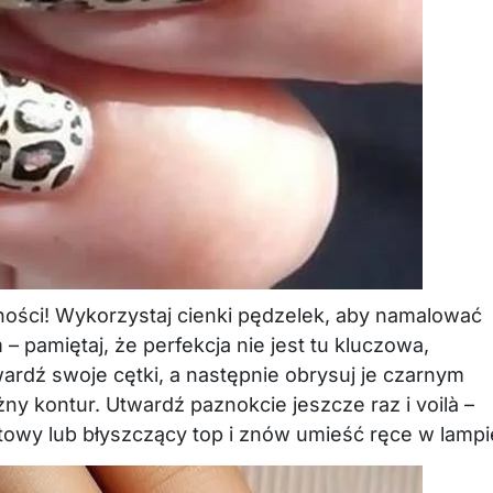
ności! Wykorzystaj cienki pędzelek, aby namalować
 pamiętaj, że perfekcja nie jest tu kluczowa,
ardź swoje cętki, a następnie obrysuj je czarnym
ny kontur. Utwardź paznokcie jeszcze raz i voilà –
towy lub błyszczący top i znów umieść ręce w lampi