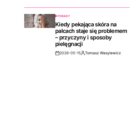
Date
PORADY
POSTED
IN
Kiedy pekająca skóra na
palcach staje się problemem
– przyczyny i sposoby
pielęgnacji
2026-05-15
Tomasz Wasylewicz
Post
By:
Date