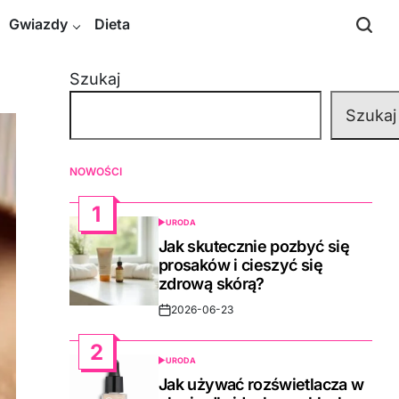
Gwiazdy
Dieta
Szukaj
Szukaj
NOWOŚCI
1
URODA
POSTED
IN
Jak skutecznie pozbyć się
prosaków i cieszyć się
zdrową skórą?
2026-06-23
Post
Date
2
URODA
POSTED
IN
Jak używać rozświetlacza w