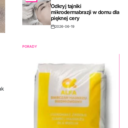
IN
Odkryj tajniki
mikrodermabrazji w domu dla
pięknej cery
2026-06-19
Post
Date
PORADY
ak