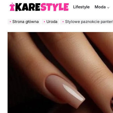
Skip
Lifestyle
Moda
to
KareStyle.pl
content
Strona główna
Uroda
Stylowe paznokcie panterka