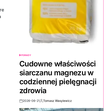
re
a
PORADY
POSTED
IN
Cudowne właściwości
siarczanu magnezu w
codziennej pielęgnacji
zdrowia
2026-06-21
Tomasz Wasylewicz
Post
By:
Date