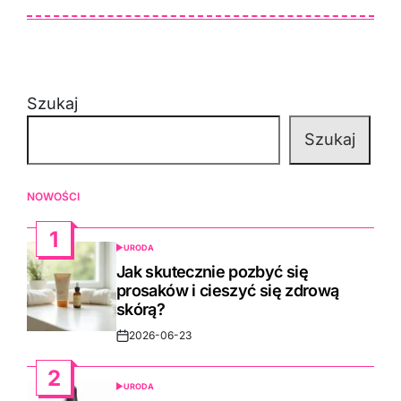
Szukaj
Szukaj
NOWOŚCI
1
URODA
POSTED
IN
Jak skutecznie pozbyć się
prosaków i cieszyć się zdrową
skórą?
2026-06-23
Post
Date
2
URODA
POSTED