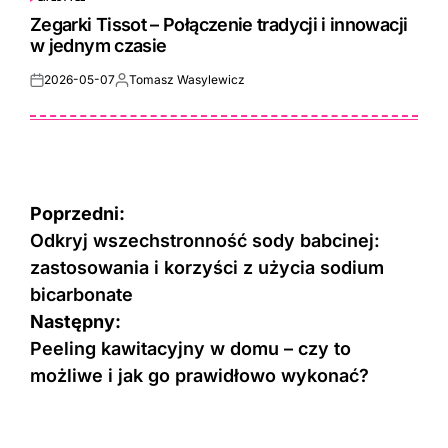
POSTED
IN
Zegarki Tissot – Połączenie tradycji i innowacji
w jednym czasie
2026-05-07
Tomasz Wasylewicz
Posted
Posted
on
by
Nawigacja
Poprzedni:
wpisu
Odkryj wszechstronność sody babcinej:
zastosowania i korzyści z użycia sodium
bicarbonate
Następny:
Peeling kawitacyjny w domu – czy to
możliwe i jak go prawidłowo wykonać?