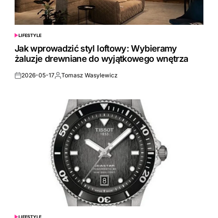
LIFESTYLE
POSTED
IN
Jak wprowadzić styl loftowy: Wybieramy
żaluzje drewniane do wyjątkowego wnętrza
2026-05-17
Tomasz Wasylewicz
Posted
Posted
on
by
LIFESTYLE