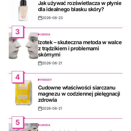
IN
Jak używać rozświetlacza w płynie
dla idealnego blasku skóry?
2026-06-23
Post
Date
3
URODA
POSTED
IN
Izotek – skuteczna metoda w walce
z trądzikiem i problemami
skórnymi
2026-06-21
Post
Date
4
PORADY
POSTED
IN
Cudowne właściwości siarczanu
magnezu w codziennej pielęgnacji
zdrowia
2026-06-21
Post
Date
5
URODA
POSTED
IN