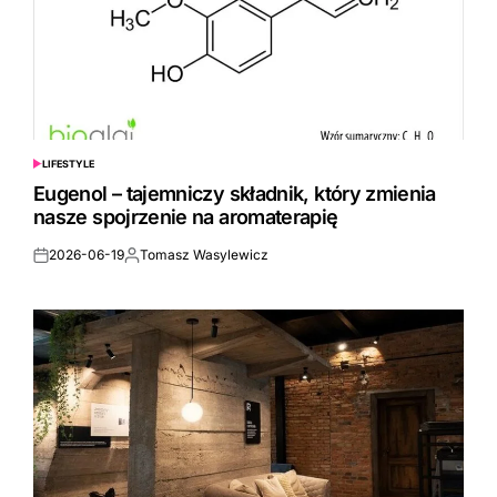
LIFESTYLE
POSTED
IN
Eugenol – tajemniczy składnik, który zmienia
nasze spojrzenie na aromaterapię
2026-06-19
Tomasz Wasylewicz
Posted
Posted
on
by