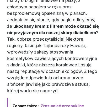
marzy o błogim lenistwie na plaży, z
chłodnym napojem w ręku oraz
bezproblemową opalenizną w planach.
Jednak co się stanie, gdy nagle odkryjemy,
że
ukochany krem z filtrem może okazać się
nieprzyjaznym dla naszej skóry diabełkiem
?
Tak, dobrze przeczytaliście! Niektóre
regiony, takie jak Tajlandia czy Hawaje,
wprowadziły zakazy stosowania
kosmetyków zawierających kontrowersyjne
składniki, które niszczą koralowce i psują
naszą reputację w oczach ekologów. Z tego
względu odpowiednia ochrona przed
słońcem jawi się jako prawdziwa sztuka,
której warto się nauczyć!
Zobacz także:
Zrozumieć przepuklinę