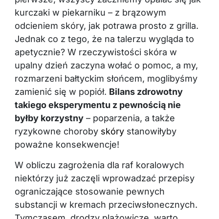
kurczaki w piekarniku – z brązowym
odcieniem skóry, jak potrawa prosto z grilla.
Jednak co z tego, że na talerzu wygląda to
apetycznie? W rzeczywistości skóra w
upalny dzień zaczyna wołać o pomoc, a my,
rozmarzeni bałtyckim słońcem, moglibyśmy
zamienić się w popiół.
Bilans zdrowotny
takiego eksperymentu z pewnością nie
byłby korzystny
– poparzenia, a także
ryzykowne choroby
skóry
stanowiłyby
poważne konsekwencje!
W obliczu zagrożenia dla raf koralowych
niektórzy już zaczęli wprowadzać przepisy
ograniczające stosowanie pewnych
substancji w kremach przeciwsłonecznych.
Tymczasem, drodzy plażowicze, warto