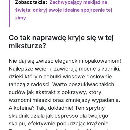
Zobacz także:
Zachwycający makijaż na
święta: odkryj swoje idealne spojrzenie tej
zimy
Co tak naprawdę kryje się w tej
miksturze?
Nie daj się zwieść eleganckim opakowaniom!
Najlepsze
wcierki
zawierają mocne składniki,
dzięki którym cebulki włosowe dosłownie
tańczą z radości. Warto poszukiwać takich
cudów jak ekstrakt z pokrzywy, który
wzmocni mieszki oraz zmniejszy wypadanie.
A kofeina? Tak, dokładnie! Ten sprytny
składnik działa jak espresso dla twojego
skalpu, efektywnie pobudzając krążenie.