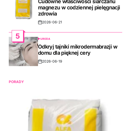
Cudowne właściwości siarczanu
magnezu w codziennej pielęgnacji
zdrowia
2026-06-21
Post
Date
5
URODA
POSTED
IN
Odkryj tajniki mikrodermabrazji w
domu dla pięknej cery
2026-06-19
Post
Date
PORADY