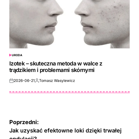
URODA
POSTED
IN
Izotek – skuteczna metoda w walce z
trądzikiem i problemami skórnymi
2026-06-21
Tomasz Wasylewicz
Posted
Posted
on
by
Nawigacja
Poprzedni:
wpisu
Jak uzyskać efektowne loki dzięki trwałej
ondulacji?