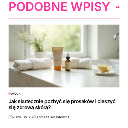
PODOBNE WPISY
URODA
POSTED
IN
Jak skutecznie pozbyć się prosaków i cieszyć
się zdrową skórą?
2026-06-23
Tomasz Wasylewicz
Posted
Posted
on
by