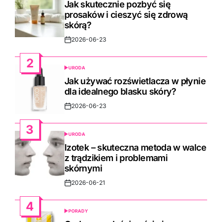
Jak skutecznie pozbyć się
prosaków i cieszyć się zdrową
skórą?
2026-06-23
Post
Date
2
URODA
POSTED
IN
Jak używać rozświetlacza w płynie
dla idealnego blasku skóry?
2026-06-23
Post
Date
3
URODA
POSTED
IN
Izotek – skuteczna metoda w walce
z trądzikiem i problemami
skórnymi
2026-06-21
Post
Date
4
PORADY
POSTED
IN