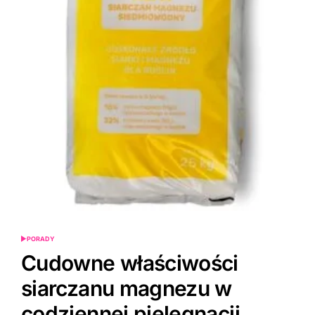
PORADY
POSTED
IN
Cudowne właściwości
siarczanu magnezu w
codziennej pielęgnacji