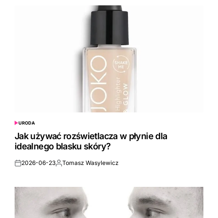
URODA
POSTED
IN
Jak używać rozświetlacza w płynie dla
idealnego blasku skóry?
2026-06-23
Tomasz Wasylewicz
Posted
Posted
on
by