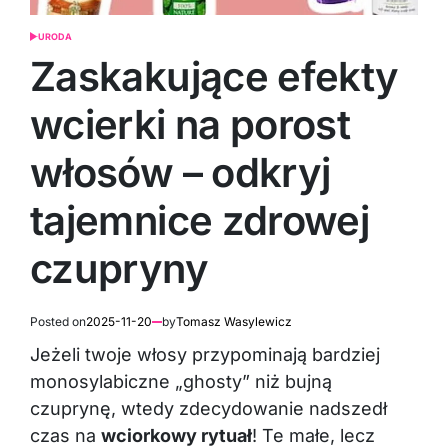
URODA
POSTED
IN
Zaskakujące efekty
wcierki na porost
włosów – odkryj
tajemnice zdrowej
czupryny
Posted on
2025-11-20
by
Tomasz Wasylewicz
Jeżeli twoje włosy przypominają bardziej
monosylabiczne „ghosty” niż bujną
czuprynę, wtedy zdecydowanie nadszedł
czas na
wciorkowy rytuał
! Te małe, lecz