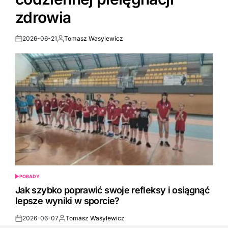
zdrowia
2026-06-21
Tomasz Wasylewicz
Post
By:
Date
PORADY
POSTED
IN
Jak szybko poprawić swoje refleksy i osiągnąć
lepsze wyniki w sporcie?
2026-06-07
Tomasz Wasylewicz
Post
By: