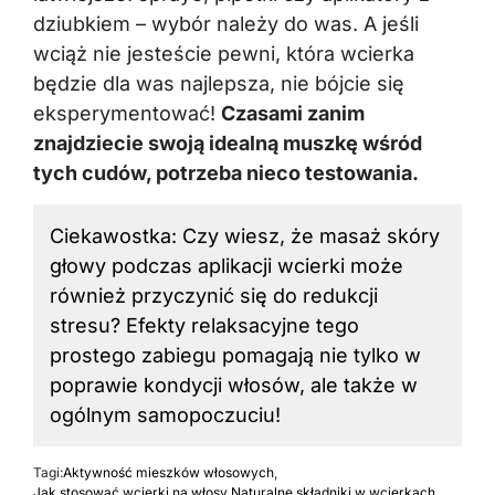
dziubkiem – wybór należy do was. A jeśli
wciąż nie jesteście pewni, która wcierka
będzie dla was najlepsza, nie bójcie się
eksperymentować!
Czasami zanim
znajdziecie swoją idealną muszkę wśród
tych cudów, potrzeba nieco testowania.
Ciekawostka: Czy wiesz, że masaż skóry
głowy podczas aplikacji wcierki może
również przyczynić się do redukcji
stresu? Efekty relaksacyjne tego
prostego zabiegu pomagają nie tylko w
poprawie kondycji włosów, ale także w
ogólnym samopoczuciu!
Tagi:
Aktywność mieszków włosowych
,
Jak stosować wcierki na włosy
,
Naturalne składniki w wcierkach
,