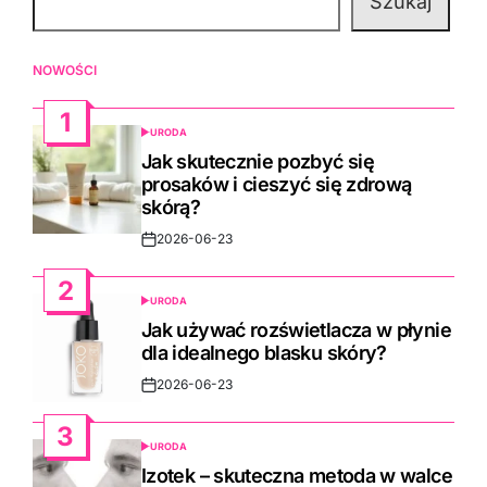
NOWOŚCI
1
URODA
POSTED
IN
Jak skutecznie pozbyć się
prosaków i cieszyć się zdrową
skórą?
2026-06-23
Post
Date
2
URODA
POSTED
IN
Jak używać rozświetlacza w płynie
dla idealnego blasku skóry?
2026-06-23
Post
Date
3
URODA
POSTED
IN
Izotek – skuteczna metoda w walce
z trądzikiem i problemami