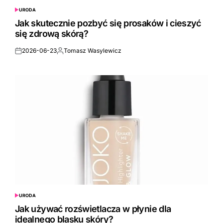
URODA
POSTED
IN
Jak skutecznie pozbyć się prosaków i cieszyć
się zdrową skórą?
2026-06-23
Tomasz Wasylewicz
Posted
Posted
on
by
URODA
POSTED
IN
Jak używać rozświetlacza w płynie dla
idealnego blasku skóry?