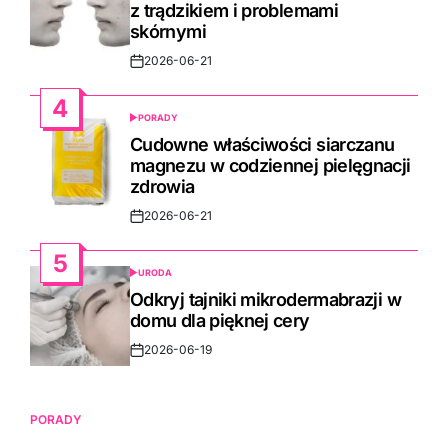
skórnymi
2026-06-21
Post
Date
4
PORADY
POSTED
IN
Cudowne właściwości siarczanu
magnezu w codziennej pielęgnacji
zdrowia
2026-06-21
Post
Date
5
URODA
POSTED
IN
Odkryj tajniki mikrodermabrazji w
domu dla pięknej cery
2026-06-19
Post
Date
PORADY