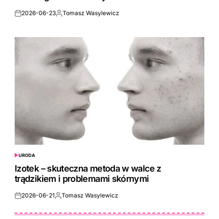
2026-06-23
Tomasz Wasylewicz
Posted
Posted
on
by
URODA
POSTED
IN
Izotek – skuteczna metoda w walce z
trądzikiem i problemami skórnymi
2026-06-21
Tomasz Wasylewicz
Posted
Posted
on
by