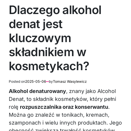
Dlaczego alkohol
denat jest
kluczowym
składnikiem w
kosmetykach?
Posted on
2025-05-06
by
Tomasz Wasylewicz
Alkohol denaturowany
, znany jako Alcohol
Denat, to składnik kosmetyków, który pełni
rolę
rozpuszczalnika oraz konserwantu
.
Można go znaleźć w tonikach, kremach,
szamponach i wielu innych produktach. Jego
obecność zwiększa trwałość kosmetyków