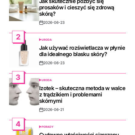
Jak skutecznie pozbyć się
prosaków i cieszyć się zdrową
skórą?
2026-06-23
Post
Date
2
URODA
POSTED
IN
Jak używać rozświetlacza w płynie
dla idealnego blasku skóry?
2026-06-23
Post
Date
3
URODA
POSTED
IN
Izotek – skuteczna metoda w walce
z trądzikiem i problemami
skórnymi
2026-06-21
Post
Date
4
PORADY
POSTED
IN
Cudowne właściwości siarczanu