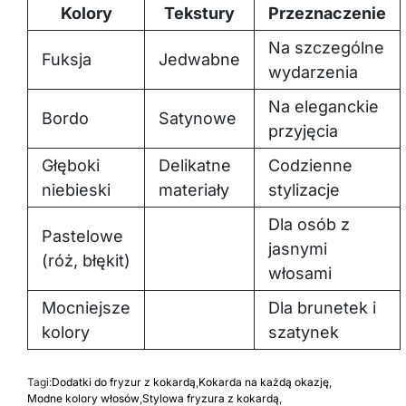
Kolory
Tekstury
Przeznaczenie
Na szczególne
Fuksja
Jedwabne
wydarzenia
Na eleganckie
Bordo
Satynowe
przyjęcia
Głęboki
Delikatne
Codzienne
niebieski
materiały
stylizacje
Dla osób z
Pastelowe
jasnymi
(róż, błękit)
włosami
Mocniejsze
Dla brunetek i
kolory
szatynek
Tagi:
Dodatki do fryzur z kokardą
,
Kokarda na każdą okazję
,
Modne kolory włosów
,
Stylowa fryzura z kokardą
,