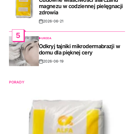
magnezu w codziennej pielęgnacji
zdrowia
2026-06-21
Post
Date
5
URODA
POSTED
IN
Odkryj tajniki mikrodermabrazji w
domu dla pięknej cery
2026-06-19
Post
Date
PORADY