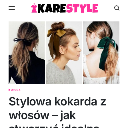
Skip
to
KareStyle.pl
content
URODA
POSTED
IN
Stylowa kokarda z
włosów – jak