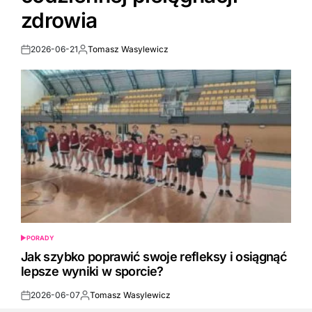
zdrowia
2026-06-21
Tomasz Wasylewicz
Post
By:
Date
PORADY
POSTED
IN
Jak szybko poprawić swoje refleksy i osiągnąć
lepsze wyniki w sporcie?
2026-06-07
Tomasz Wasylewicz
Post
By: