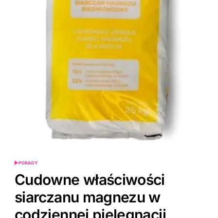
PORADY
POSTED
IN
Cudowne właściwości
siarczanu magnezu w
codziennej pielęgnacji