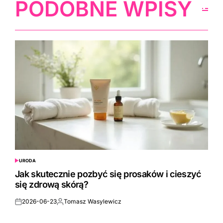
PODOBNE WPISY
URODA
POSTED
IN
Jak skutecznie pozbyć się prosaków i cieszyć
się zdrową skórą?
2026-06-23
Tomasz Wasylewicz
Posted
Posted
on
by