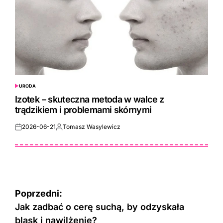
URODA
POSTED
IN
Izotek – skuteczna metoda w walce z
trądzikiem i problemami skórnymi
2026-06-21
Tomasz Wasylewicz
Posted
Posted
on
by
Nawigacja
Poprzedni:
wpisu
Jak zadbać o cerę suchą, by odzyskała
blask i nawilżenie?