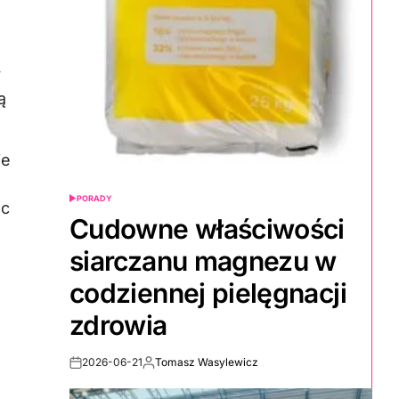
y
ą
ie
PORADY
POSTED
ęc
IN
Cudowne właściwości
siarczanu magnezu w
!
codziennej pielęgnacji
zdrowia
2026-06-21
Tomasz Wasylewicz
Post
By:
Date