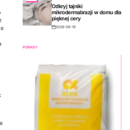
,
IN
Odkryj tajniki
o
mikrodermabrazji w domu dla
pięknej cery
z
2026-06-19
wa
Post
Date
a
PORADY
k
za