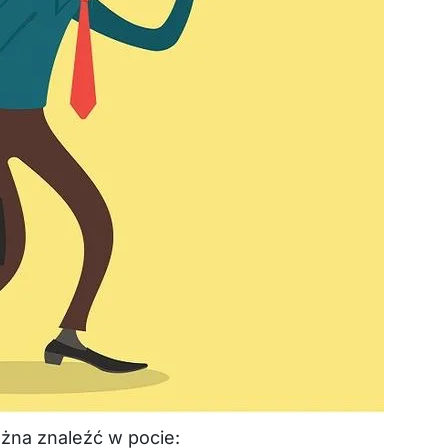
ożna znaleźć w pocie: