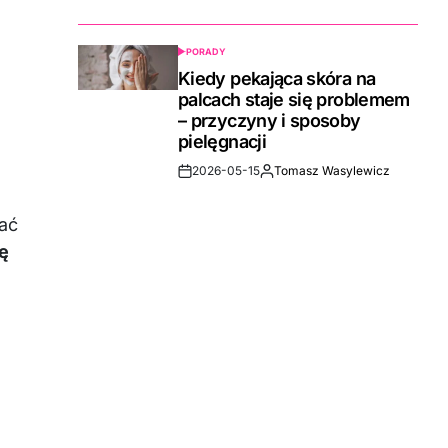
Date
PORADY
POSTED
IN
Kiedy pekająca skóra na
palcach staje się problemem
– przyczyny i sposoby
pielęgnacji
2026-05-15
Tomasz Wasylewicz
Post
By:
Date
ać
ię