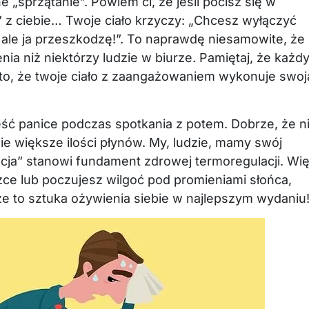
sprzątanie”. Powiem ci, że jeśli pocisz się w
” z ciebie… Twoje ciało krzyczy: „Chcesz wyłączyć
 ale ja przeszkodzę!”. To naprawdę niesamowite, że
a niż niektórzy ludzie w biurze. Pamiętaj, że każd
 to, że twoje ciało z zaangażowaniem wykonuje swoj
ieść panice podczas spotkania z potem. Dobrze, że n
e większe ilości płynów. My, ludzie, mamy swój
mocja” stanowi fundament zdrowej termoregulacji. Wi
e lub poczujesz wilgoć pod promieniami słońca,
 że to sztuka ożywienia siebie w najlepszym wydaniu