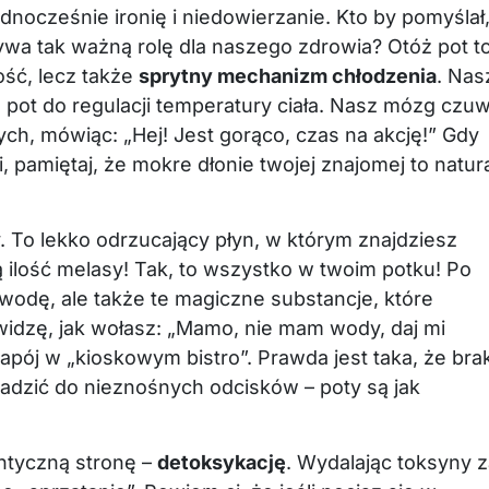
dnocześnie ironię i niedowierzanie. Kto by pomyślał
wa tak ważną rolę dla naszego zdrowia? Otóż pot t
ość, lecz także
sprytny mechanizm chłodzenia
. Nas
pot do regulacji temperatury ciała. Nasz mózg czu
ch, mówiąc: „Hej! Jest gorąco, czas na akcję!” Gdy
 pamiętaj, że mokre dłonie twojej znajomej to natur
y. To lekko odrzucający płyn, w którym znajdziesz
lką ilość melasy! Tak, to wszystko w twoim potku! Po
wodę, ale także te magiczne substancje, które
widzę, jak wołasz: „Mamo, nie mam wody, daj mi
napój w „kioskowym bistro”. Prawda jest taka, że bra
zić do nieznośnych odcisków – poty są jak
ntyczną stronę –
detoksykację
. Wydalając toksyny 