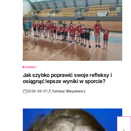
PORADY
POSTED
IN
Jak szybko poprawić swoje refleksy i
osiągnąć lepsze wyniki w sporcie?
2026-06-07
Tomasz Wasylewicz
Post
By:
Date
Tr
s