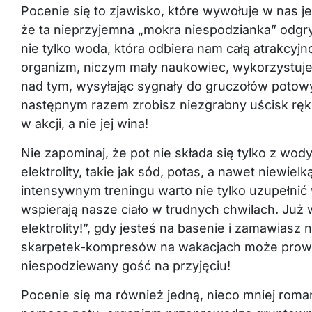
Pocenie się to zjawisko, które wywołuje w nas je
że ta nieprzyjemna „mokra niespodzianka” odgry
nie tylko woda, która odbiera nam całą atrakcyjn
organizm, niczym mały naukowiec, wykorzystuje 
nad tym, wysyłając sygnały do gruczołów potowy
następnym razem zrobisz niezgrabny uścisk ręki,
w akcji, a nie jej wina!
Nie zapominaj, że pot nie składa się tylko z wod
elektrolity, takie jak sód, potas, a nawet niewie
intensywnym treningu warto nie tylko uzupełnić 
wspierają nasze ciało w trudnych chwilach. Już 
elektrolity!”, gdy jesteś na basenie i zamawiasz 
skarpetek-kompresów na wakacjach może prowad
niespodziewany gość na przyjęciu!
Pocenie się ma również jedną, nieco mniej roma