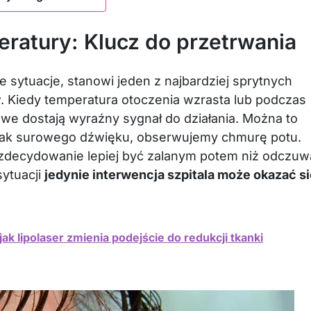
eratury: Klucz do przetrwania
 sytuacje, stanowi jeden z najbardziej sprytnych
Kiedy temperatura otoczenia wzrasta lub podczas
we dostają wyraźny sygnał do działania. Można to
nak surowego dźwięku, obserwujemy chmurę potu.
zdecydowanie lepiej być zalanym potem niż odczuw
sytuacji
jedynie interwencja szpitala może okazać s
k lipolaser zmienia podejście do redukcji tkanki