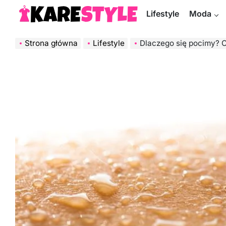
Skip
Lifestyle
Moda
to
KareStyle.pl
content
Strona główna
Lifestyle
Dlaczego się pocimy? O