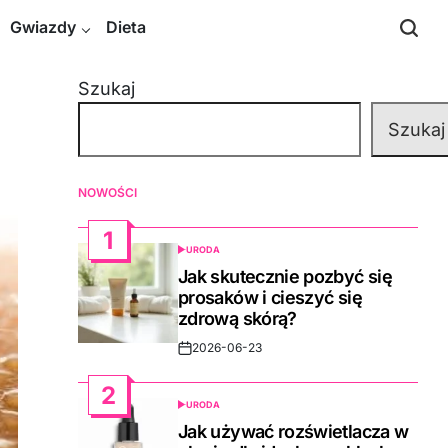
Gwiazdy
Dieta
Szukaj
Szukaj
NOWOŚCI
1
URODA
POSTED
IN
Jak skutecznie pozbyć się
prosaków i cieszyć się
zdrową skórą?
2026-06-23
Post
Date
2
URODA
POSTED
IN
Jak używać rozświetlacza w