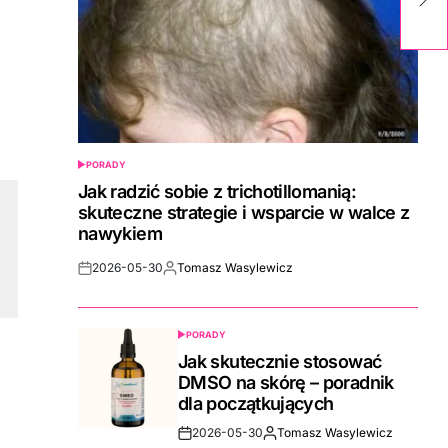
p
PORADY
POSTED
IN
Jak radzić sobie z trichotillomanią:
skuteczne strategie i wsparcie w walce z
nawykiem
2026-05-30
Tomasz Wasylewicz
Post
By:
Date
PORADY
POSTED
IN
Jak skutecznie stosować
DMSO na skórę – poradnik
dla początkujących
2026-05-30
Tomasz Wasylewicz
Post
By: