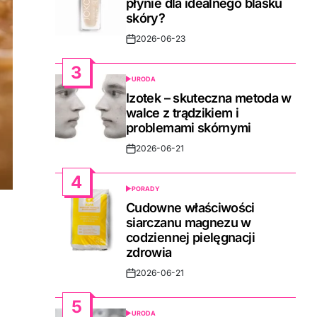
płynie dla idealnego blasku
skóry?
2026-06-23
Post
Date
3
URODA
POSTED
IN
Izotek – skuteczna metoda w
walce z trądzikiem i
problemami skórnymi
2026-06-21
Post
Date
4
PORADY
POSTED
IN
Cudowne właściwości
siarczanu magnezu w
codziennej pielęgnacji
zdrowia
2026-06-21
Post
Date
5
URODA
POSTED