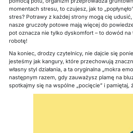
pomocą potu, organizm przeprowadza gruntowne „
momentach stresu, to czujesz, jak to „popłynęło
stres? Potrawy z każdej strony mogą cię udusić,
nasze gruczoły potowe mają więcej do powiedzeni
pot oznacza nie tylko dyskomfort – to dowód na
robotę!
Na koniec, drodzy czytelnicy, nie dajcie się pon
jesteśmy jak kangury, które przechowują znaczni
własny styl działania, a ta oryginalna „mokra e
następnym razem, gdy zauważysz plamę na bluzc
spotkajmy się na wspólne „pocięcie” i pamiętaj,