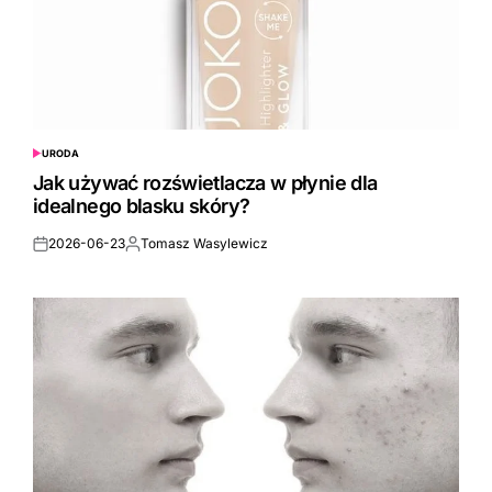
URODA
POSTED
IN
Jak używać rozświetlacza w płynie dla
idealnego blasku skóry?
2026-06-23
Tomasz Wasylewicz
Posted
Posted
on
by