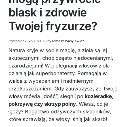
blask i zdrowie
Twojej fryzurze?
Posted on
2025-06-05
by
Tomasz Wasylewicz
Natura kryje w sobie magię, a zioła są jej
skutecznymi, choć często niedocenianymi,
czarodziejami! W pielęgnacji włosów zioła
działają jak superbohaterzy. Pomagają
w
walce z
wypadaniem i nadmiernym
przetłuszczaniem. Gdy zauważysz, że Twoje
włosy
mówią „dość”, sięgnij po
kozieradkę,
pokrzywę czy skrzyp polny
. Wiesz, co je
łączy? Bogactwo odżywczych składników,
które sprawiają, że włosy lśnią jak skarb!