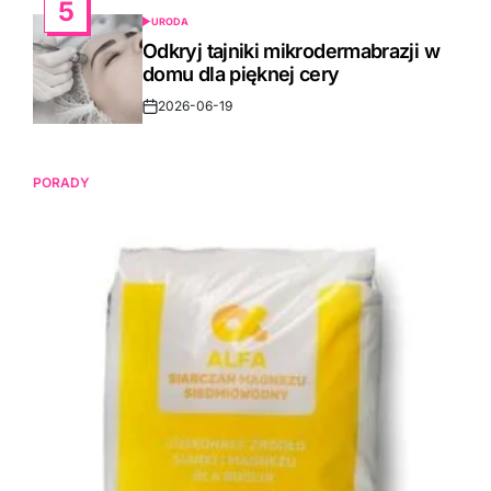
5
URODA
POSTED
IN
Odkryj tajniki mikrodermabrazji w
domu dla pięknej cery
2026-06-19
Post
Date
PORADY