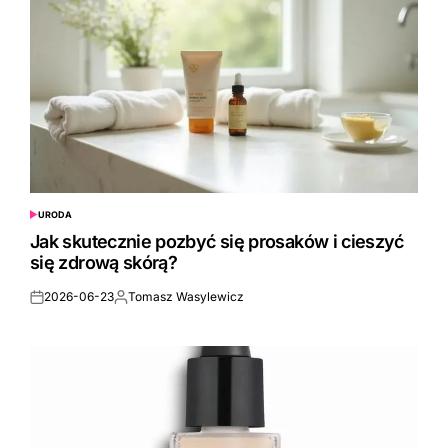
URODA
POSTED
IN
Jak skutecznie pozbyć się prosaków i cieszyć
się zdrową skórą?
2026-06-23
Tomasz Wasylewicz
Posted
Posted
on
by