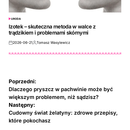
URODA
POSTED
IN
Izotek – skuteczna metoda w walce z
trądzikiem i problemami skórnymi
2026-06-21
Tomasz Wasylewicz
Posted
Posted
on
by
Nawigacja
Poprzedni:
wpisu
Dlaczego pryszcz w pachwinie może być
większym problemem, niż sądzisz?
Następny:
Cudowny świat żelatyny: zdrowe przepisy,
które pokochasz