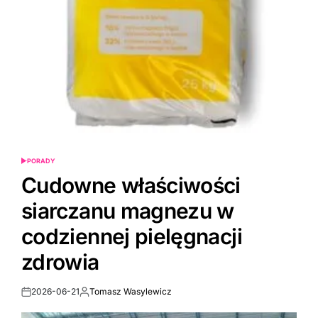
PORADY
POSTED
IN
Cudowne właściwości
siarczanu magnezu w
codziennej pielęgnacji
zdrowia
2026-06-21
Tomasz Wasylewicz
Post
By:
Date