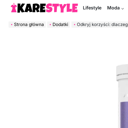
Skip
Lifestyle
Moda
to
KareStyle.pl
content
Strona główna
Dodatki
Odkryj korzyści: dlaczego war