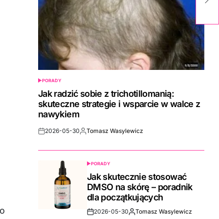
in
PORADY
POSTED
IN
Jak radzić sobie z trichotillomanią:
skuteczne strategie i wsparcie w walce z
nawykiem
2026-05-30
Tomasz Wasylewicz
Post
By:
Date
PORADY
POSTED
IN
Jak skutecznie stosować
DMSO na skórę – poradnik
dla początkujących
po
2026-05-30
Tomasz Wasylewicz
Post
By: