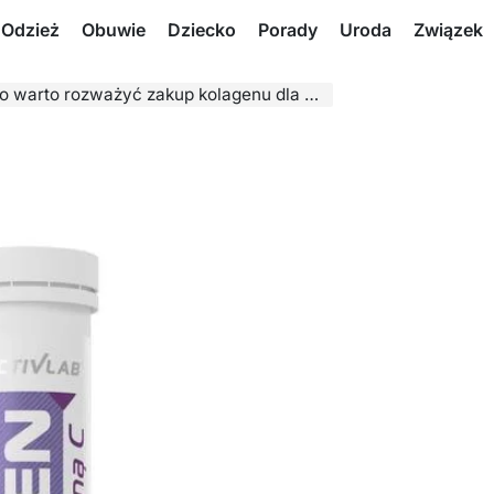
Odzież
Obuwie
Dziecko
Porady
Uroda
Związek
to rozważyć zakup kolagenu dla zdrowia i urody