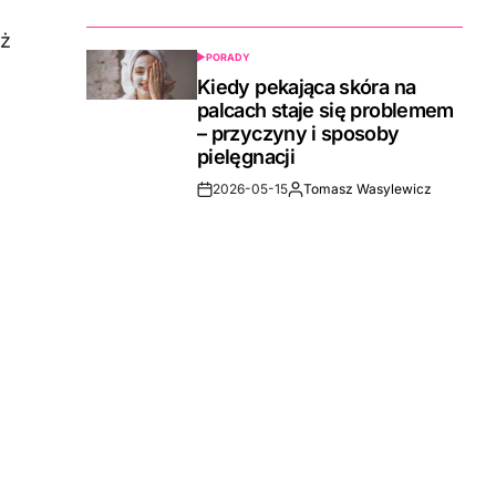
Date
aż
PORADY
POSTED
IN
Kiedy pekająca skóra na
palcach staje się problemem
– przyczyny i sposoby
pielęgnacji
2026-05-15
Tomasz Wasylewicz
Post
By:
Date