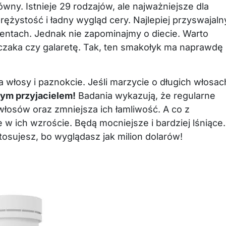
wny. Istnieje 29 rodzajów, ale najważniejsze dla
sprężystość i ładny wygląd cery. Najlepiej przyswajaln
mentach. Jednak nie zapominajmy o diecie. Warto
rczaka czy galaretę. Tak, ten smakołyk ma naprawdę
a włosy i paznokcie. Jeśli marzycie o długich włosac
zym przyjacielem!
Badania wykazują, że regularne
łosów oraz zmniejsza ich łamliwość. A co z
ich wzroście. Będą mocniejsze i bardziej lśniące.
tosujesz, bo wyglądasz jak milion dolarów!