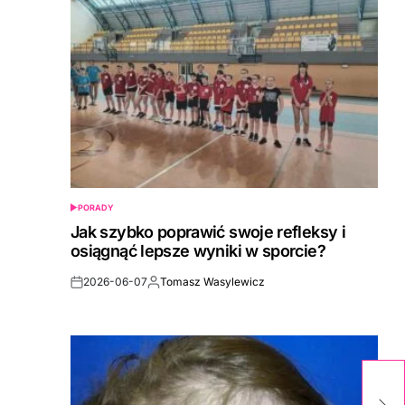
PORADY
POSTED
IN
Jak szybko poprawić swoje refleksy i
osiągnąć lepsze wyniki w sporcie?
2026-06-07
Tomasz Wasylewicz
Post
By:
Date
Od