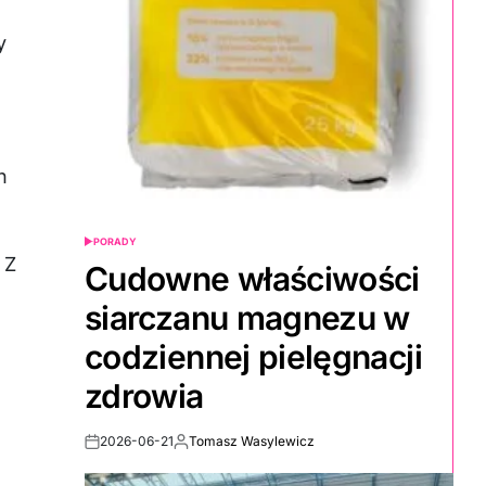
y
h
PORADY
POSTED
 Z
IN
Cudowne właściwości
siarczanu magnezu w
codziennej pielęgnacji
zdrowia
2026-06-21
Tomasz Wasylewicz
Post
By:
Date