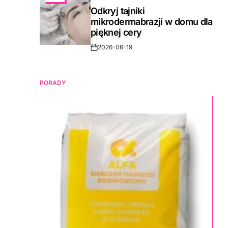
IN
Odkryj tajniki
mikrodermabrazji w domu dla
pięknej cery
2026-06-19
Post
Date
PORADY