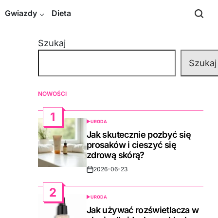
Gwiazdy
Dieta
Szukaj
Szukaj
NOWOŚCI
1
URODA
POSTED
IN
Jak skutecznie pozbyć się
prosaków i cieszyć się
zdrową skórą?
2026-06-23
Post
Date
2
URODA
POSTED
IN
Jak używać rozświetlacza w