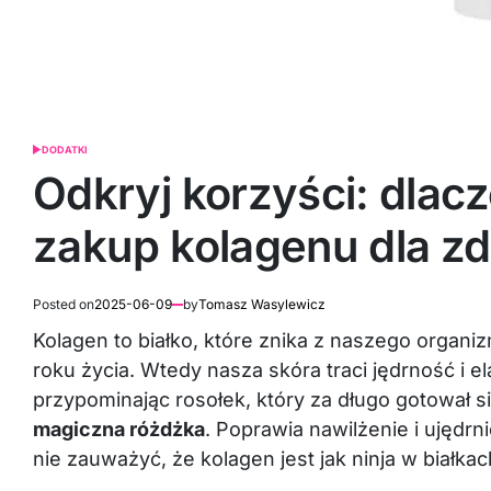
DODATKI
POSTED
IN
Odkryj korzyści: dla
zakup kolagenu dla zd
Posted on
2025-06-09
by
Tomasz Wasylewicz
Kolagen to białko, które znika z naszego organizm
roku życia. Wtedy nasza skóra traci jędrność i e
przypominając rosołek, który za długo gotował s
magiczna różdżka
. Poprawia nawilżenie i ujędr
nie zauważyć, że kolagen jest jak ninja w białka