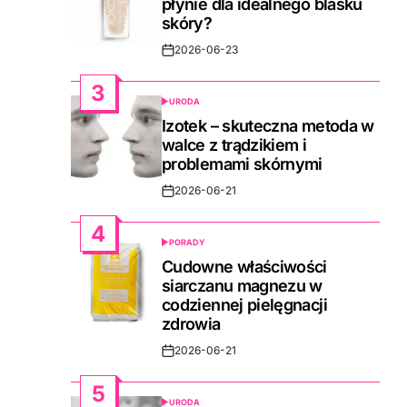
płynie dla idealnego blasku
skóry?
2026-06-23
Post
Date
3
URODA
POSTED
IN
Izotek – skuteczna metoda w
walce z trądzikiem i
problemami skórnymi
2026-06-21
Post
Date
4
PORADY
POSTED
IN
Cudowne właściwości
siarczanu magnezu w
codziennej pielęgnacji
zdrowia
2026-06-21
Post
Date
5
URODA
POSTED