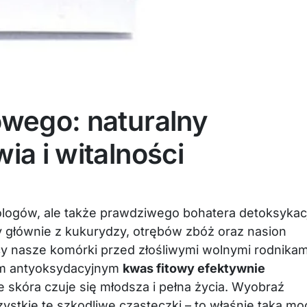
owego: naturalny
ia i witalności
ologów, ale także prawdziwego bohatera detoksykacj
głównie z kukurydzy, otrębów zbóż oraz nasion
cy nasze komórki przed złośliwymi wolnymi rodnikam
iom antyoksydacyjnym
kwas fitowy efektywnie
że skóra czuje się młodsza i pełna życia. Wyobraź
ystkie te szkodliwe cząsteczki – to właśnie taka mo