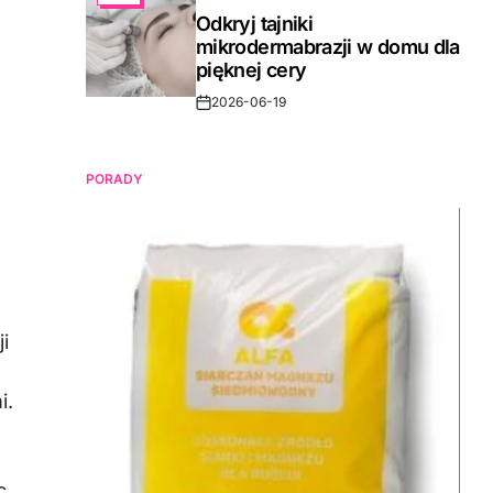
IN
Odkryj tajniki
mikrodermabrazji w domu dla
pięknej cery
2026-06-19
Post
Date
PORADY
i
i.
c