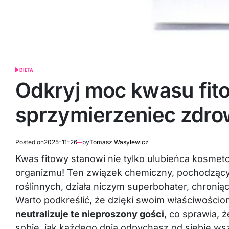
DIETA
POSTED
IN
Odkryj moc kwasu fit
sprzymierzeniec zdrow
Posted on
2025-11-26
by
Tomasz Wasylewicz
Kwas fitowy stanowi nie tylko ulubieńca kosmet
organizmu! Ten związek chemiczny, pochodzący 
roślinnych, działa niczym superbohater, chronią
Warto podkreślić, że dzięki swoim właściwośc
neutralizuje te nieproszony gości
, co sprawia, 
sobie, jak każdego dnia odpychasz od siebie wsz