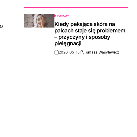
Date
PORADY
POSTED
IN
Kiedy pekająca skóra na
co
palcach staje się problemem
– przyczyny i sposoby
pielęgnacji
2026-05-15
Tomasz Wasylewicz
Post
By:
Date