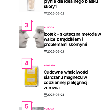
płynie dla idealnego blasku
skóry?
2026-06-23
Post
Date
3
URODA
POSTED
IN
Izotek – skuteczna metoda w
walce z trądzikiem i
problemami skórnymi
2026-06-21
Post
Date
4
PORADY
POSTED
IN
Cudowne właściwości
siarczanu magnezu w
codziennej pielęgnacji
zdrowia
2026-06-21
Post
Date
5
URODA
POSTED