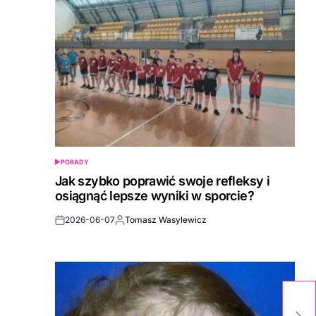
PORADY
POSTED
IN
Jak szybko poprawić swoje refleksy i
osiągnąć lepsze wyniki w sporcie?
2026-06-07
Tomasz Wasylewicz
Post
By:
Date
Na