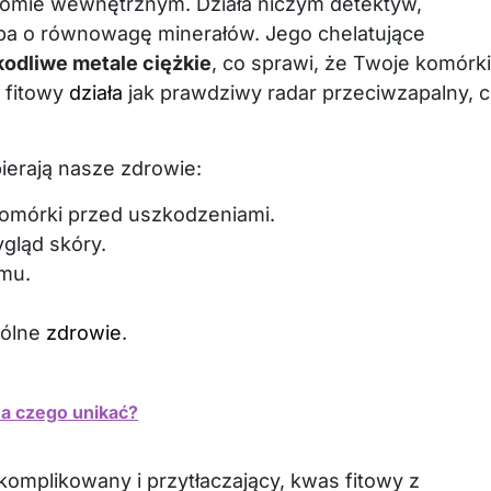
iomie wewnętrznym. Działa niczym detektyw,
i dba o równowagę minerałów. Jego chelatujące
odliwe metale ciężkie
, co sprawi, że Twoje komórki
s fitowy
działa
jak prawdziwy radar przeciwzapalny, 
ierają nasze zdrowie:
 komórki przed uszkodzeniami.
ygląd skóry.
zmu.
gólne
zdrowie
.
 a czego unikać?
omplikowany i przytłaczający, kwas fitowy z