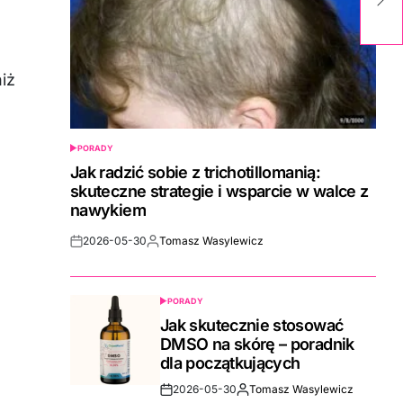
za
iż
PORADY
POSTED
IN
Jak radzić sobie z trichotillomanią:
skuteczne strategie i wsparcie w walce z
nawykiem
2026-05-30
Tomasz Wasylewicz
Post
By:
Date
PORADY
POSTED
IN
Jak skutecznie stosować
DMSO na skórę – poradnik
dla początkujących
2026-05-30
Tomasz Wasylewicz
Post
By: