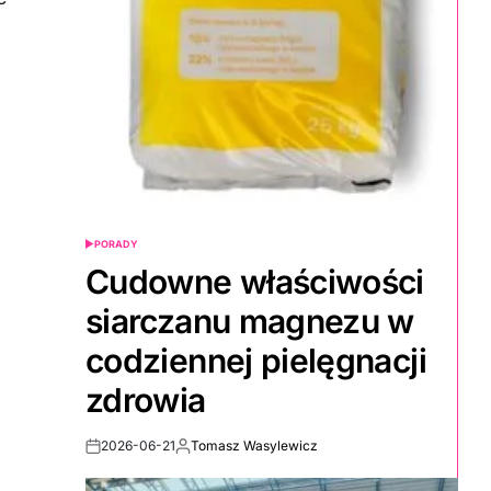
PORADY
POSTED
IN
Cudowne właściwości
siarczanu magnezu w
codziennej pielęgnacji
zdrowia
2026-06-21
Tomasz Wasylewicz
Post
By:
Date