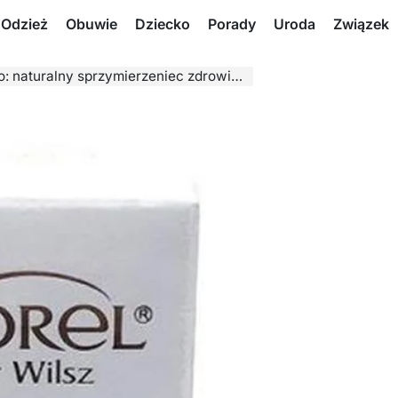
Odzież
Obuwie
Dziecko
Porady
Uroda
Związek
ralny sprzymierzeniec zdrowia i witalności