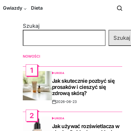
Gwiazdy
Dieta
Szukaj
Szukaj
NOWOŚCI
1
URODA
POSTED
IN
Jak skutecznie pozbyć się
prosaków i cieszyć się
zdrową skórą?
2026-06-23
Post
Date
2
URODA
POSTED
IN
Jak używać rozświetlacza w