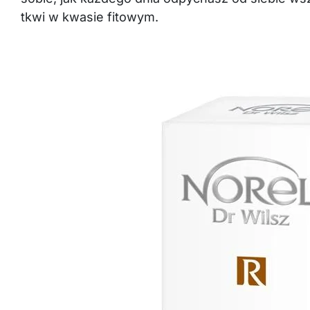
tkwi w kwasie fitowym.