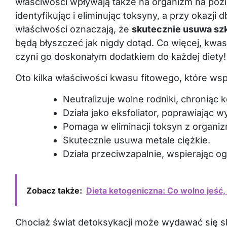
właściwości wpływają także na organizm na poz
identyfikując i eliminując toksyny, a przy okazj
właściwości oznaczają, że
skutecznie usuwa szk
będą błyszczeć jak nigdy dotąd. Co więcej, kwa
czyni go doskonałym dodatkiem do każdej diety!
Oto kilka właściwości kwasu fitowego, które wsp
Neutralizuje wolne rodniki, chroniąc
Działa jako eksfoliator, poprawiając w
Pomaga w eliminacji toksyn z organi
Skutecznie usuwa metale ciężkie.
Działa przeciwzapalnie, wspierając o
Zobacz także:
Dieta ketogeniczna: Co wolno jeść,
Chociaż świat detoksykacji może wydawać się sk