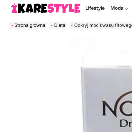
Skip
Lifestyle
Moda
to
KareStyle.pl
content
Strona główna
Dieta
Odkryj moc kwasu fitowego: natu