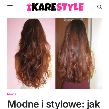
Skip
to
KareStyle.pl
content
MODA
POSTED
IN
Modne i stylowe: jak