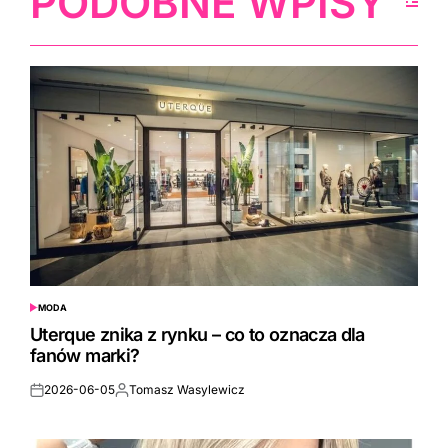
PODOBNE WPISY
MODA
POSTED
IN
Uterque znika z rynku – co to oznacza dla
fanów marki?
2026-06-05
Tomasz Wasylewicz
Posted
Posted
on
by