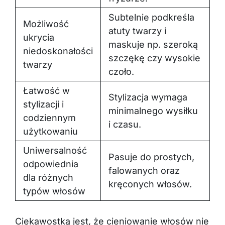
Subtelnie podkreśla
Możliwość
atuty twarzy i
ukrycia
maskuje np. szeroką
niedoskonałości
szczękę czy wysokie
twarzy
czoło.
Łatwość w
Stylizacja wymaga
stylizacji i
minimalnego wysiłku
codziennym
i czasu.
użytkowaniu
Uniwersalność
Pasuje do prostych,
odpowiednia
falowanych oraz
dla różnych
kręconych włosów.
typów włosów
Ciekawostką jest, że cieniowanie włosów nie