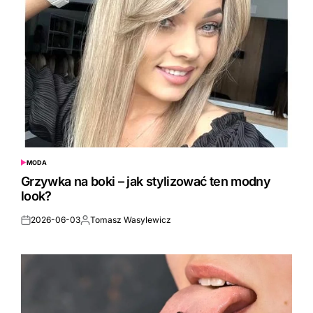
MODA
POSTED
IN
Grzywka na boki – jak stylizować ten modny
look?
2026-06-03
Tomasz Wasylewicz
Posted
Posted
on
by