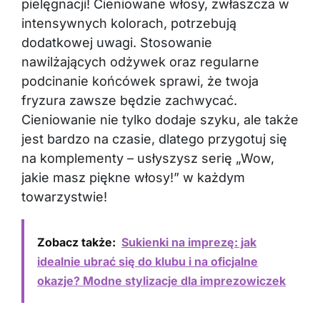
pielęgnacji! Cieniowane włosy, zwłaszcza w
intensywnych kolorach, potrzebują
dodatkowej uwagi. Stosowanie
nawilżających odżywek oraz regularne
podcinanie końcówek sprawi, że twoja
fryzura zawsze będzie zachwycać.
Cieniowanie nie tylko dodaje szyku, ale także
jest bardzo na czasie, dlatego przygotuj się
na komplementy – usłyszysz serię „Wow,
jakie masz piękne włosy!” w każdym
towarzystwie!
Zobacz także:
Sukienki na imprezę: jak
idealnie ubrać się do klubu i na oficjalne
okazje? Modne stylizacje dla imprezowiczek