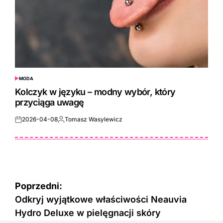
MODA
POSTED
IN
Kolczyk w języku – modny wybór, który
przyciąga uwagę
2026-04-08
Tomasz Wasylewicz
Posted
Posted
on
by
Nawigacja
Poprzedni:
wpisu
Odkryj wyjątkowe właściwości Neauvia
Hydro Deluxe w pielęgnacji skóry